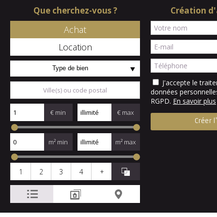
Que cherchez-vous ?
Création d'
Achat
Location
Type de bien
J'accepte le trai
données personnell
RGPD.
En savoir plus
€ min
€ max
m² min
m² max
1
2
3
4
+