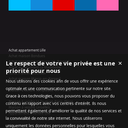
Achat appartement Lille
Achat maison Bondues
Le respect de votre vie privée est une
✕
Achat appartement Marcq-en-Baroeul
Achat appartement La Madeleine
priorité pour nous
Achat maison Mouvaux
Achat maison Marcq-en-Baroeul
Nous utilisons des cookies afin de vous offrir une expérience
optimale et une communication pertinente sur notre site.
Maison à vendre Templeuve-en-Pévèle
Grace à ces technologies, nous pouvons vous proposer du
Appartement à vendre Lille
Maison à vendre Le Touquet-Paris-Plage
contenu en rapport avec vos centres d'intérêt. Ils nous
Maison à vendre Linselles
permettent également d'améliorer la qualité de nos services et
Appartement à vendre Lille
la convivialité de notre site internet. Nous utiliserons
Stationnement à vendre Lille
uniquement les données personnelles pour lesquelles vous