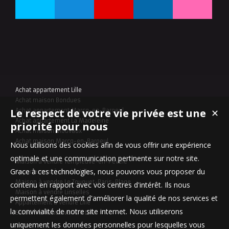
Achat appartement Lille
Achat maison Bondues
Le respect de votre vie privée est une
✕
Achat appartement Marcq-en-Baroeul
Achat appartement La Madeleine
priorité pour nous
Achat maison Mouvaux
Achat maison Marcq-en-Baroeul
Nous utilisons des cookies afin de vous offrir une expérience
optimale et une communication pertinente sur notre site.
Maison à vendre Templeuve-en-Pévèle
Grace à ces technologies, nous pouvons vous proposer du
Appartement à vendre Lille
Maison à vendre Le Touquet-Paris-Plage
contenu en rapport avec vos centres d'intérêt. Ils nous
Maison à vendre Linselles
permettent également d'améliorer la qualité de nos services et
Appartement à vendre Lille
la convivialité de notre site internet. Nous utiliserons
Stationnement à vendre Lille
uniquement les données personnelles pour lesquelles vous