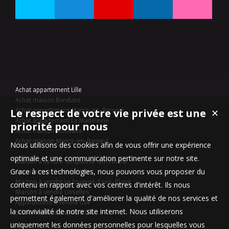
Achat appartement Lille
Achat maison Bondues
Le respect de votre vie privée est une
✕
Achat appartement Marcq-en-Baroeul
Achat appartement La Madeleine
priorité pour nous
Achat maison Mouvaux
Achat maison Marcq-en-Baroeul
Nous utilisons des cookies afin de vous offrir une expérience
optimale et une communication pertinente sur notre site.
Maison à vendre Templeuve-en-Pévèle
Grace à ces technologies, nous pouvons vous proposer du
Appartement à vendre Lille
Maison à vendre Le Touquet-Paris-Plage
contenu en rapport avec vos centres d'intérêt. Ils nous
Maison à vendre Linselles
permettent également d'améliorer la qualité de nos services et
Appartement à vendre Lille
la convivialité de notre site internet. Nous utiliserons
Stationnement à vendre Lille
uniquement les données personnelles pour lesquelles vous