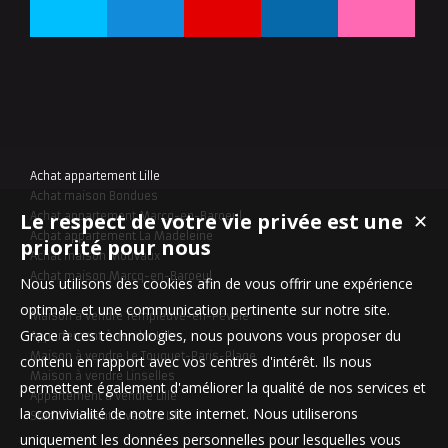
Achat appartement Lille
Achat maison Bondues
Le respect de votre vie privée est une
✕
Achat appartement Marcq-en-Baroeul
Achat appartement La Madeleine
priorité pour nous
Achat maison Mouvaux
Achat maison Marcq-en-Baroeul
Nous utilisons des cookies afin de vous offrir une expérience
optimale et une communication pertinente sur notre site.
Maison à vendre Templeuve-en-Pévèle
Grace à ces technologies, nous pouvons vous proposer du
Appartement à vendre Lille
Maison à vendre Le Touquet-Paris-Plage
contenu en rapport avec vos centres d'intérêt. Ils nous
Maison à vendre Linselles
permettent également d'améliorer la qualité de nos services et
Appartement à vendre Lille
la convivialité de notre site internet. Nous utiliserons
Stationnement à vendre Lille
uniquement les données personnelles pour lesquelles vous