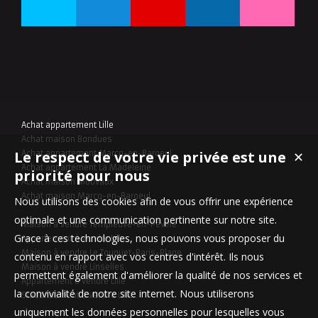
Achat appartement Lille
Achat maison Bondues
Le respect de votre vie privée est une
✕
Achat appartement Marcq-en-Baroeul
Achat appartement La Madeleine
priorité pour nous
Achat maison Mouvaux
Achat maison Marcq-en-Baroeul
Nous utilisons des cookies afin de vous offrir une expérience
optimale et une communication pertinente sur notre site.
Maison à vendre Templeuve-en-Pévèle
Grace à ces technologies, nous pouvons vous proposer du
Appartement à vendre Lille
Maison à vendre Le Touquet-Paris-Plage
contenu en rapport avec vos centres d'intérêt. Ils nous
Maison à vendre Linselles
permettent également d'améliorer la qualité de nos services et
Appartement à vendre Lille
la convivialité de notre site internet. Nous utiliserons
Stationnement à vendre Lille
uniquement les données personnelles pour lesquelles vous