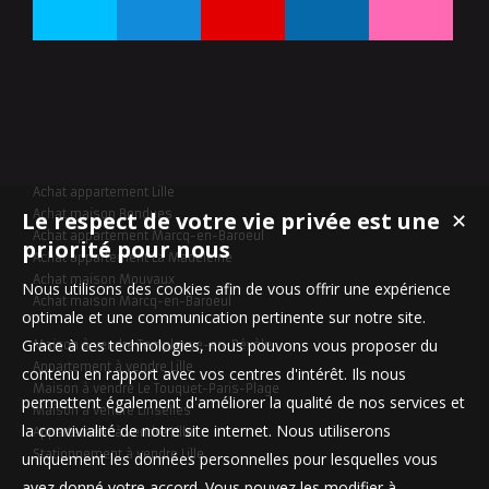
Achat appartement Lille
Le respect de votre vie privée est une
Achat maison Bondues
✕
Achat appartement Marcq-en-Baroeul
priorité pour nous
Achat appartement La Madeleine
Achat maison Mouvaux
Nous utilisons des cookies afin de vous offrir une expérience
Achat maison Marcq-en-Baroeul
optimale et une communication pertinente sur notre site.
Grace à ces technologies, nous pouvons vous proposer du
Maison à vendre Templeuve-en-Pévèle
Appartement à vendre Lille
contenu en rapport avec vos centres d'intérêt. Ils nous
Maison à vendre Le Touquet-Paris-Plage
permettent également d'améliorer la qualité de nos services et
Maison à vendre Linselles
la convivialité de notre site internet. Nous utiliserons
Appartement à vendre Lille
Stationnement à vendre Lille
uniquement les données personnelles pour lesquelles vous
avez donné votre accord. Vous pouvez les modifier à