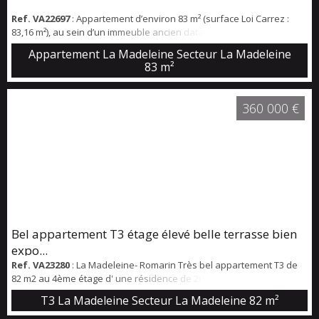
Ref. VA22697
: Appartement d’environ 83 m² (surface Loi Carrez :
83,16 m²), au sein d’un immeuble ancien datant de 1936, avec une
très belle hauteur sous plafond d’environ 3,11 m, qui apporte
Appartement La Madeleine Secteur La Madeleine
volume et élégance aux pièces de vie. Le bien se compose d’un
83 m²
espace de vie agréable et lumineux, avec de belles ouvertures, une
cuisine séparée, et 1 chambre. L’ensemble bénéficie du charme de
l’ancien, notamment...
360 000 €
Bel appartement T3 étage élevé belle terrasse bien
expo...
Ref. VA23280
: La Madeleine- Romarin Très bel appartement T3 de
82 m2 au 4ème étage d' une résidence de 2016 à côté du tram, des
commerces et à 5 mn à pied de Lille Centre. Séjour de 37 m2 avec
T3 La Madeleine Secteur La Madeleine
82 m²
une cuisine équipée, superbe terrasse de 11 m2, deux chambres