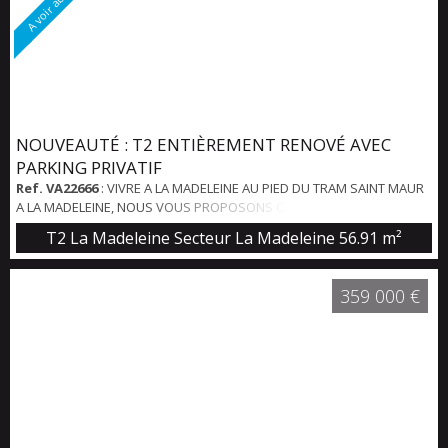
NOUVEAUTÉ : T2 ENTIÈREMENT RENOVÉ AVEC
PARKING PRIVATIF
Ref. VA22666
: VIVRE A LA MADELEINE AU PIED DU TRAM SAINT MAUR
A LA MADELEINE, NOUS VOUS PROPOSONS CET APPARTEMENT DE
TYPE II ENTIÈREMENT RÉNOVÉ DE 56,91M2 HABITABLES AVEC SA CAVE.
T2 La Madeleine Secteur La Madeleine
56.91 m²
SIS AU SEPTIÈME ETAGE D'UNE RÉSIDENCE DE STANDING SÉCURISÉE,
IL SE COMPOSE D'UN HALL D'ENTRÉE, D'UN BEL ESPACE VESTIAIRE-
DRESSING, D'UN BEAU SÉJOUR LUMINEUX ET VUE DÉGAGÉE AVEC
359 000 €
CUISINE ÉQUIPÉE OUVERTE, D'UNE CHAMBRE, D'UNE...