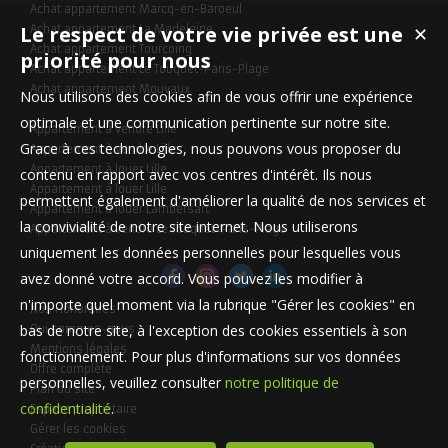
Achat appartement Marcq-en-Baroeul
Le respect de votre vie privée est une
Achat appartement La Madeleine
✕
Achat appartement Tourcoing
priorité pour nous
Achat appartement Le Touquet-Paris-Plage
Achat appartement Mouvaux
Nous utilisons des cookies afin de vous offrir une expérience
optimale et une communication pertinente sur notre site.
Appartement à vendre Lille
Grace à ces technologies, nous pouvons vous proposer du
Appartement à vendre Lille
Appartement à louer Lille
contenu en rapport avec vos centres d'intérêt. Ils nous
Appartement à louer Lille
permettent également d'améliorer la qualité de nos services et
Appartement à louer Lambersart
la convivialité de notre site internet. Nous utiliserons
Appartement à vendre Le Touquet-Paris-Plage
uniquement les données personnelles pour lesquelles vous
avez donné votre accord. Vous pouvez les modifier à
n'importe quel moment via la rubrique "Gérer les cookies" en
Nos Honoraires
bas de notre site, à l'exception des cookies essentiels à son
Qui sommes-nous
Mentions légales
fonctionnement. Pour plus d'informations sur vos données
Offre complète
personnelles, veuillez consulter
notre politique de
Plan du site
confidentialité
.
Espace propriétaire
Gérer les cookies