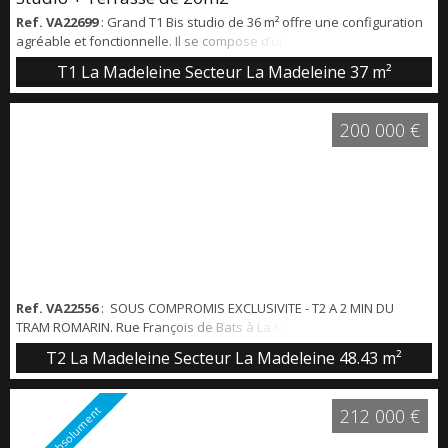
Ref. VA22699
: Grand T1 Bis studio de 36 m² offre une configuration
agréable et fonctionnelle. Il se compose d’une pièce de vie bien
agencée, d’une cuisine séparée aménagée et d’un coin nuit
T1 La Madeleine Secteur La Madeleine
37 m²
pouvant être isolé du séjour. L’appartement bénéficie également
d’une belle terrasse d’environ 20 m², avec une vue dégagée sur un
parc arboré. Les charges de copropriété s’élèvent à environ 160 €
200 000 €
par mois, ...
Ref. VA22556
: SOUS COMPROMIS EXCLUSIVITE - T2 A 2 MIN DU
TRAM ROMARIN. Rue François de Bats à La Madeleine, au 1er étage
d'une copropriété de style, magnifique appartement comprenant
T2 La Madeleine Secteur La Madeleine
48.43 m²
un hall d'entrée, un beau salon de 20 m², une cuisine séparée, une
salle de bains ainsi qu'une chambre. Cave. Pour des
renseignements sur ce bien veuillez remplir le formulaire ci-après:
A voir absolument
212 000 €