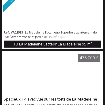
Ref. VA22533
: La Madeleine Botanique Superbe appartement de
95m² avec terrasse et jardin de 150m² exposé Sud/Ouest
entièrement neuf, rénové avec des matériaux de qualités. Grand
T3 La Madeleine Secteur La Madeleine
95 m²
séjour avec cuisine ouverte 53m², cellier, 2 chambres, salle de bain.
Faibles charges Avantage : Frais de notaire réduits à 2.50%
Stationnement : Possibilité de location d’un box sécurisé dans la
435 000 €
résidence voisine.
Spacieux T4 avec vue sur les toits de La Madeleine
Ref. VA23229
: Spacieux T4 avec vue sur les toits de La Madeleine