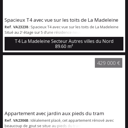
Spacieux T4 avec vue sur les toits de La Madeleine
Ref. VA23238
: Spacieux T4 avec vue sur les toits de La Madeleine
Situé au 2ᵉ étage sur 5 d’une résidence neuve, ce superbe
appartement T4 de 90 m² séduit par ses beaux volumes, sa
T4 La Madeleine Secteur Autres villes du Nord
luminosité et ses vues dégagées sur un parc ainsi que sur les toits
89.60 m²
de La Madeleine. Dès l’entrée, vous découvrirez une agréable
pièce de vie baignée de lumière grâce à ses larges ouvertures.
Celle-ci se prolonge par un ba...
429 000 €
Appartement avec jardin aux pieds du tram
Ref. VA23068
: Idéalement placé, cet appartement rénové avec
beaucoup de gout se situe au pieds du tram et des commerces, à 2