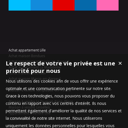
Achat appartement Lille
Achat maison Bondues
Le respect de votre vie privée est une
✕
Achat appartement Marcq-en-Baroeul
Achat appartement La Madeleine
priorité pour nous
Achat maison Mouvaux
Achat maison Marcq-en-Baroeul
Nous utilisons des cookies afin de vous offrir une expérience
optimale et une communication pertinente sur notre site.
Maison à vendre Templeuve-en-Pévèle
Grace à ces technologies, nous pouvons vous proposer du
Appartement à vendre Lille
Maison à vendre Le Touquet-Paris-Plage
contenu en rapport avec vos centres d'intérêt. Ils nous
Maison à vendre Linselles
permettent également d'améliorer la qualité de nos services et
Appartement à vendre Lille
la convivialité de notre site internet. Nous utiliserons
Stationnement à vendre Lille
uniquement les données personnelles pour lesquelles vous