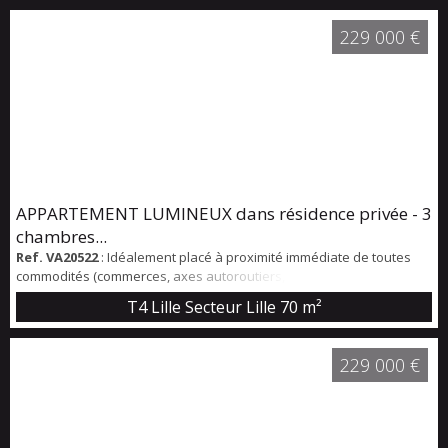
entrée distribuant une belle pièce de vie avec cuisine équipée, 2
chambres, une salle de bain et un WC indépendant. *** BALCON 5
229 000 €
m² *** Place de pa...
APPARTEMENT LUMINEUX dans résidence privée - 3
chambres...
Ref. VA20522
: Idéalement placé à proximité immédiate de toutes
commodités (commerces, axes autoroutiers, écoles, Clinique Du
Bois, … ), dans une rue prisée et à 4 min à pied du métro Bois
T4 Lille Secteur Lille
70 m²
Blancs, ce bel appartement lumineux (traversant) au 3éme étage
d'une résidence privée sécurisée comprend: Une entrée donnant
sur le salon-séjour , une grande cuisine équipée avec cellier, trois
229 000 €
chambres parquet...