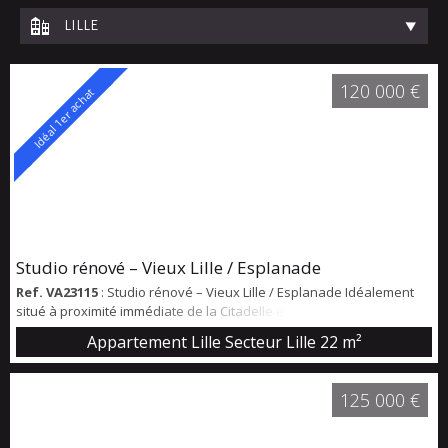
LILLE
120 000 €
Idéal 1er achat
Studio rénové – Vieux Lille / Esplanade
Ref. VA23115
: Studio rénové – Vieux Lille / Esplanade Idéalement
situé à proximité immédiate de la Citadelle et de l’Esplanade, au
cœur du Vieux Lille, ce charmant studio de 22,16 m² se trouve au 1er
Appartement Lille Secteur Lille
22 m²
étage d’une copropriété sécurisée comprenant 16 lots d’habitation.
L’appartement, en excellent état, a été récemment rénové. Il se
compose d’une entrée, d’une salle de douche avec WC, ainsi que
125 000 €
d’un agr...