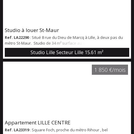
Studio à louer St-Maur
Ref. LA22290
: Situé 8 rue du Dieu de Marcq à Lille, à deux pas du
métro St-Maur. Studio de 34 m² surface au sol (15,6m² loi carrez) au
deuxième étage d'un bâtiment en fond de cour avec une pièce de
Studio Lille Secteur Lille
15.61 m²
vie et sa kitchenette et une salle de bain. NON MEUBLÉ Disponible le
17 août 2026.
1 850 €/mois
Appartement LILLE CENTRE
Ref. LA23319
: Square Foch, proche du métro Rihour , bel