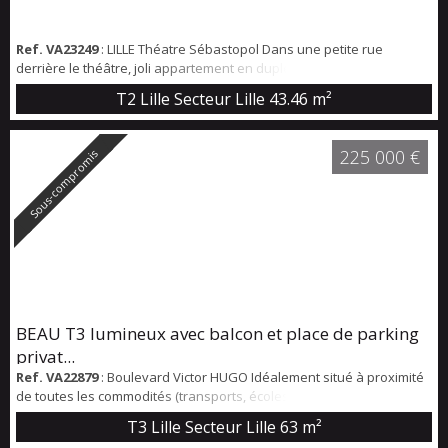
Ref. VA23249
: LILLE Théatre Sébastopol Dans une petite rue
derrière le théâtre, joli appartement en duplex de 43,46 m2 Loi
Carrez, 57 m2 au sol. Beau salon séjour au premier niveau avec
T2 Lille Secteur Lille
43.46 m²
cuisine séparée équipée, wc. Chambre et salle de bains à l'étage.
Le bien est vendu avec une cave. Taxe foncière 753 € A cinq
minutes à pied du métro et proche des commerces. Idéal première
225 000 €
Sous-compromis
acquisition. Coup de coeur.
BEAU T3 lumineux avec balcon et place de parking
privat...
Ref. VA22879
: Boulevard Victor HUGO Idéalement situé à proximité
de toutes les commodités (transports, écoles, petits commerces,
restaurants, …) et situé dans une belle résidence récente, calme et
T3 Lille Secteur Lille
63 m²
entièrement sécurisée, ce bel appartement est composé d'une