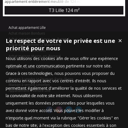
appartement entièrement meublé de 124 m2 au coeur d'une
résidence avec ascenseur. Situé au 6ème étage, il dispose d'un
T3 Lille
124 m²
large balcon offrant une vue dégagée sur le square et d'une
exposition sud ouest. Entrée spacieuse de 14,84 m2 avec de
nombreux placards de rangement, salon séjour de 37,87 m2,
Achat appartement Lille
cuisine contemporaine et séparée (entièrement équipé...
Achat maison Bondues
Le respect de votre vie privée est une
Achat appartement Marcq-en-Baroeul
✕
Achat appartement La Madeleine
priorité pour nous
Achat maison Mouvaux
Achat maison Marcq-en-Baroeul
Nous utilisons des cookies afin de vous offrir une expérience
optimale et une communication pertinente sur notre site.
Maison à vendre Templeuve-en-Pévèle
Grace à ces technologies, nous pouvons vous proposer du
Appartement à vendre Lille
Maison à vendre Le Touquet-Paris-Plage
contenu en rapport avec vos centres d'intérêt. Ils nous
Maison à vendre Linselles
permettent également d'améliorer la qualité de nos services et
Appartement à vendre Lille
la convivialité de notre site internet. Nous utiliserons
Stationnement à vendre Lille
uniquement les données personnelles pour lesquelles vous
avez donné votre accord. Vous pouvez les modifier à
n'importe quel moment via la rubrique "Gérer les cookies" en
Nos Honoraires
bas de notre site, à l'exception des cookies essentiels à son
Qui sommes-nous