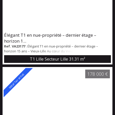
Élégant T1 en nue-propriété – dernier étage –
horizon 1...
Ref. VA23177
: Élégant T1 en nue-propriété – dernier étage –
horizon 15 ans – Vieux-Lille Au cœur du Vieux-Lille, dans une
résidence contemporaine élégante à l’architecture soignée,
T1 Lille Secteur Lille
31.31 m²
découvrez ce T1 en nue-propriété (durée 15 ans), offrant un
investissement patrimonial rare dans l’un des quartiers les plus
recherchés de la métropole. Situé au 5ᵉ et dernier étage, le
178 000 €
Idéal 1er achat
programme se distingue par ses pres...