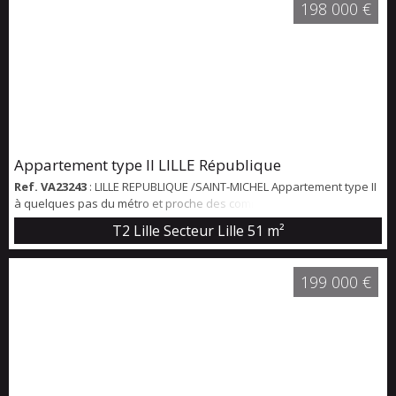
198 000 €
Appartement type II LILLE République
Ref. VA23243
: LILLE REPUBLIQUE /SAINT-MICHEL Appartement type II
à quelques pas du métro et proche des commerces. D'une surface
de 51 m², il est situé au calme à l'arrière d'un bâtiment des années
T2 Lille Secteur Lille
51 m²
1950. L'appartement dispose d'une entrée, agréable séjour avec
cuisine ouverte équipée, placard de rangement, chambre
spacieuse de 21 m2, salle de bains avec baignoire et wc. Le bien
199 000 €
dispose de fenêtres neu...