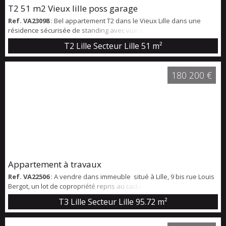
T2 51 m2 Vieux lille poss garage
Ref. VA23098
: Bel appartement T2 dans le Vieux Lille dans une
résidence sécurisée de standing avec vue sur des espaces verts.
De très beaux volumes avec une entrée qui introduit une pièce de
T2 Lille Secteur Lille
51 m²
vie de 27 m2 incluant une jolie cuisine équipée, un coin repas pour 4
et de grandes ouvertures vitrées sur les jardins. La chambre
séparée donne directement accès à une salle de bain avec
180 200 €
baignoire avec un e...
Appartement à travaux
Ref. VA22506
: A vendre dans immeuble situé à Lille, 9 bis rue Louis
Bergot, un lot de copropriété repris au cadastre comprenant d'une
part au rez-de-chaussée, un appartement de 74,87 m2 à rénover
T3 Lille Secteur Lille
95.72 m²
complétemennt et au 1er étage un studio de 20,85 m2 comprenant
actuellement une entrée, un séjour avec cuisine, des WC, une salle
de douche et une petite terrasse d'environ 6 m2. Possibilité de cr...