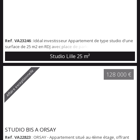
Ref. VA23246
: Idéal investisseur Appartement de type studio d'une
surface de 25 m2 en RDJ avec place de parking privatif. Comprenant
: Cuisine ouverte sur pièce principale SDD avec WC Entrée avec
Studio Lille
25 m²
rangement Grande fenêtre amenant beaucoup de luminosité Accès
parking sécurisé par rue parallèle. Rafraichissement à prévoir.
Affaire exceptionnelle
128 000 €
STUDIO BIS A ORSAY
Ref. VA22823
: ORSAY - Appartement situé au 4ème étage, offrant