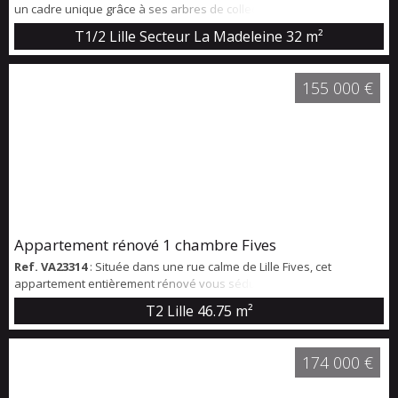
un cadre unique grâce à ses arbres de collections et sa piscine
chauffée. Charmant appartement type1 bis de 32m2 au 4ème étage
T1/2 Lille Secteur La Madeleine
32 m²
avec ascenseur Il offre un hall avec placards, une pièce de vie
lumineuse avec cuisine ouverte équipée, une chambre avec
placards et une salle de douche avec WC et branchements machine
155 000 €
à laver. Eléments d’équipeme...
Appartement rénové 1 chambre Fives
Ref. VA23314
: Située dans une rue calme de Lille Fives, cet
appartement entièrement rénové vous séduira par son
emplacement, sa luminosité et son charme. Proche des commerces,
T2 Lille
46.75 m²
des axes et du métro (700m) Il se compose d'une pièce de vie
donnant sur petit jardin , une cuisine neuve, une chambre, une
salle de douche et un WC indépendant. Contactez nous pour une
174 000 €
visite!