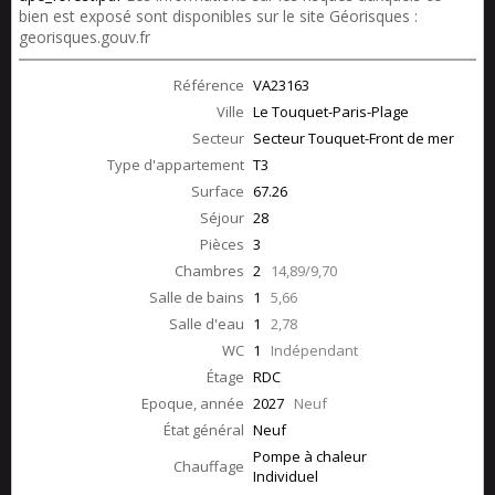
bien est exposé sont disponibles sur le site Géorisques :
georisques.gouv.fr
Référence
VA23163
Ville
Le Touquet-Paris-Plage
Secteur
Secteur Touquet-Front de mer
Type d'appartement
T3
Surface
67.26
Séjour
28
Pièces
3
Chambres
2
14,89/9,70
Salle de bains
1
5,66
Salle d'eau
1
2,78
WC
1
Indépendant
Étage
RDC
Epoque, année
2027
Neuf
État général
Neuf
Pompe à chaleur
Chauffage
Individuel