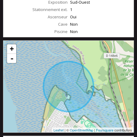
Exposition
Sud-Ouest
Stationnement ext.
1
Ascenseur
Oui
Cave
Non
Piscine
Non
+
-
Leaflet
| ©
OpenStreetMap
|
Foursquare
contributors