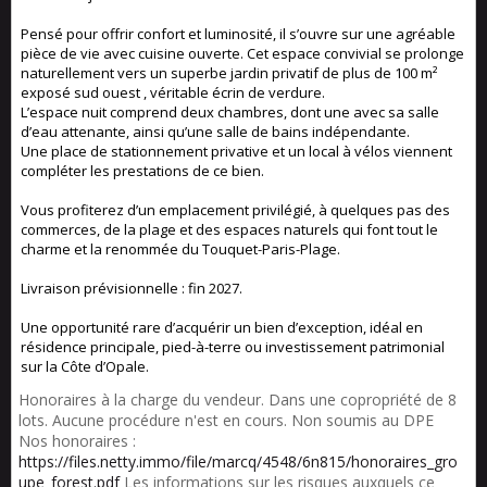
Pensé pour offrir confort et luminosité, il s’ouvre sur une agréable
pièce de vie avec cuisine ouverte. Cet espace convivial se prolonge
naturellement vers un superbe jardin privatif de plus de 100 m²
exposé sud ouest , véritable écrin de verdure.
L’espace nuit comprend deux chambres, dont une avec sa salle
d’eau attenante, ainsi qu’une salle de bains indépendante.
Une place de stationnement privative et un local à vélos viennent
compléter les prestations de ce bien.
Vous profiterez d’un emplacement privilégié, à quelques pas des
commerces, de la plage et des espaces naturels qui font tout le
charme et la renommée du Touquet-Paris-Plage.
Livraison prévisionnelle : fin 2027.
Une opportunité rare d’acquérir un bien d’exception, idéal en
résidence principale, pied-à-terre ou investissement patrimonial
sur la Côte d’Opale.
Honoraires à la charge du vendeur. Dans une copropriété de 8
lots. Aucune procédure n'est en cours. Non soumis au DPE
Nos honoraires :
https://files.netty.immo/file/marcq/4548/6n815/honoraires_gro
upe_forest.pdf
Les informations sur les risques auxquels ce