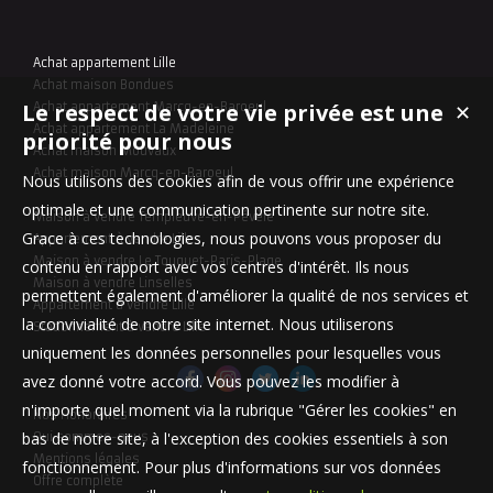
Achat appartement Lille
Achat maison Bondues
Le respect de votre vie privée est une
Achat appartement Marcq-en-Baroeul
✕
Achat appartement La Madeleine
priorité pour nous
Achat maison Mouvaux
Achat maison Marcq-en-Baroeul
Nous utilisons des cookies afin de vous offrir une expérience
optimale et une communication pertinente sur notre site.
Maison à vendre Templeuve-en-Pévèle
Grace à ces technologies, nous pouvons vous proposer du
Appartement à vendre Lille
Maison à vendre Le Touquet-Paris-Plage
contenu en rapport avec vos centres d'intérêt. Ils nous
Maison à vendre Linselles
permettent également d'améliorer la qualité de nos services et
Appartement à vendre Lille
la convivialité de notre site internet. Nous utiliserons
Stationnement à vendre Lille
uniquement les données personnelles pour lesquelles vous
avez donné votre accord. Vous pouvez les modifier à
n'importe quel moment via la rubrique "Gérer les cookies" en
Nos Honoraires
bas de notre site, à l'exception des cookies essentiels à son
Qui sommes-nous
Mentions légales
fonctionnement. Pour plus d'informations sur vos données
Offre complète