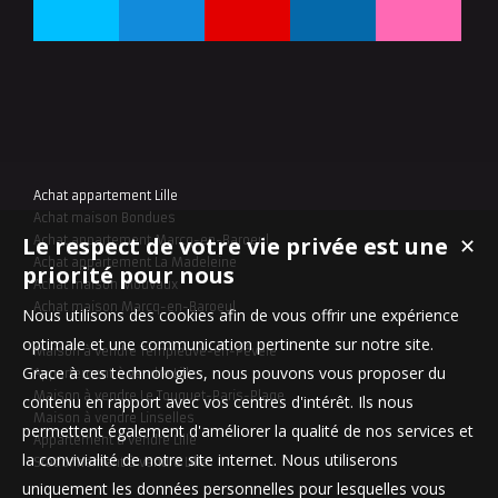
Achat appartement Lille
Achat maison Bondues
Le respect de votre vie privée est une
✕
Achat appartement Marcq-en-Baroeul
Achat appartement La Madeleine
priorité pour nous
Achat maison Mouvaux
Achat maison Marcq-en-Baroeul
Nous utilisons des cookies afin de vous offrir une expérience
optimale et une communication pertinente sur notre site.
Maison à vendre Templeuve-en-Pévèle
Grace à ces technologies, nous pouvons vous proposer du
Appartement à vendre Lille
Maison à vendre Le Touquet-Paris-Plage
contenu en rapport avec vos centres d'intérêt. Ils nous
Maison à vendre Linselles
permettent également d'améliorer la qualité de nos services et
Appartement à vendre Lille
la convivialité de notre site internet. Nous utiliserons
Stationnement à vendre Lille
uniquement les données personnelles pour lesquelles vous