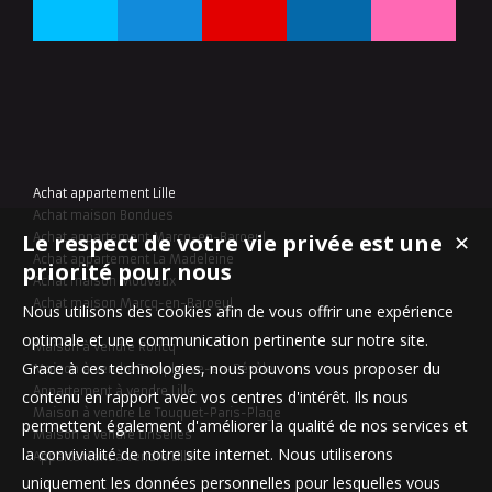
Achat appartement Lille
Achat maison Bondues
Le respect de votre vie privée est une
✕
Achat appartement Marcq-en-Baroeul
Achat appartement La Madeleine
priorité pour nous
Achat maison Mouvaux
Achat maison Marcq-en-Baroeul
Nous utilisons des cookies afin de vous offrir une expérience
optimale et une communication pertinente sur notre site.
Maison à vendre Roncq
Grace à ces technologies, nous pouvons vous proposer du
Maison à vendre Templeuve-en-Pévèle
Appartement à vendre Lille
contenu en rapport avec vos centres d'intérêt. Ils nous
Maison à vendre Le Touquet-Paris-Plage
permettent également d'améliorer la qualité de nos services et
Maison à vendre Linselles
la convivialité de notre site internet. Nous utiliserons
Appartement à vendre Lille
uniquement les données personnelles pour lesquelles vous