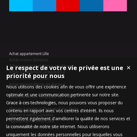
Achat appartement Lille
Achat maison Bondues
Le respect de votre vie privée est une
✕
Achat appartement Marcq-en-Baroeul
Achat appartement La Madeleine
priorité pour nous
Achat maison Mouvaux
Achat maison Marcq-en-Baroeul
Nous utilisons des cookies afin de vous offrir une expérience
optimale et une communication pertinente sur notre site.
Maison à vendre Templeuve-en-Pévèle
Grace à ces technologies, nous pouvons vous proposer du
Appartement à vendre Lille
Maison à vendre Le Touquet-Paris-Plage
contenu en rapport avec vos centres d'intérêt. Ils nous
Maison à vendre Linselles
permettent également d'améliorer la qualité de nos services et
Appartement à vendre Lille
la convivialité de notre site internet. Nous utiliserons
Stationnement à vendre Lille
uniquement les données personnelles pour lesquelles vous