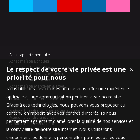
Achat appartement Lille
Achat maison Bondues
Le respect de votre vie privée est une
✕
Achat appartement Marcq-en-Baroeul
Achat appartement La Madeleine
priorité pour nous
Achat maison Mouvaux
Achat maison Marcq-en-Baroeul
Nous utilisons des cookies afin de vous offrir une expérience
optimale et une communication pertinente sur notre site.
Maison à vendre Templeuve-en-Pévèle
Grace à ces technologies, nous pouvons vous proposer du
Appartement à vendre Lille
Maison à vendre Le Touquet-Paris-Plage
contenu en rapport avec vos centres d'intérêt. Ils nous
Maison à vendre Linselles
permettent également d'améliorer la qualité de nos services et
Appartement à vendre Lille
la convivialité de notre site internet. Nous utiliserons
Stationnement à vendre Lille
uniquement les données personnelles pour lesquelles vous