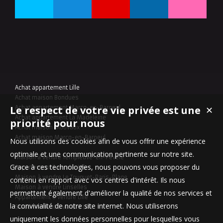
Achat appartement Lille
Achat maison Bondues
Le respect de votre vie privée est une
✕
Achat appartement Marcq-en-Baroeul
Achat appartement La Madeleine
priorité pour nous
Achat maison Mouvaux
Achat maison Marcq-en-Baroeul
Nous utilisons des cookies afin de vous offrir une expérience
optimale et une communication pertinente sur notre site.
Maison à vendre Templeuve-en-Pévèle
Grace à ces technologies, nous pouvons vous proposer du
Appartement à vendre Lille
Maison à vendre Le Touquet-Paris-Plage
contenu en rapport avec vos centres d'intérêt. Ils nous
Maison à vendre Linselles
permettent également d'améliorer la qualité de nos services et
Appartement à vendre Lille
la convivialité de notre site internet. Nous utiliserons
Stationnement à vendre Lille
uniquement les données personnelles pour lesquelles vous