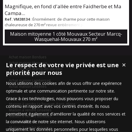
Magnifique, en fond d'allée entre Faidherbe et Ma
Campa...
Ref. VM38134
: Énormément de charme pour cette maison
chaleureuse de 270 m² revue entièrement par un architecte en 2025
dans un environnement très vert et calme, au pied du tramway.
Maison mitoyenne 1 côté Mouvaux Secteur Marcq-
Belle entrée, espace vestiaire, séjour de 36 m² avec cheminée
Wasquehal-Mouvaux
270 m²
(insert neuf à ventilation), salle à manger de 26 m², et cuisine
équipée de 27 m² avec arrière cuisine / buanderie. Espace parents
en rdc composé d'u...
Achat maison Bondues
Le respect de votre vie privée est une
Achat maison Mouvaux
✕
Achat maison Marcq-en-Baroeul
priorité pour nous
Achat maison Croix
Achat maison Lambersart
Nous utilisons des cookies afin de vous offrir une expérience
Achat maison Linselles
optimale et une communication pertinente sur notre site.
Grace à ces technologies, nous pouvons vous proposer du
Maison à vendre Templeuve-en-Pévèle
Maison à vendre Le Touquet-Paris-Plage
contenu en rapport avec vos centres d'intérêt. Ils nous
Maison à vendre Linselles
permettent également d'améliorer la qualité de nos services et
Maison à vendre Bondues
la convivialité de notre site internet. Nous utiliserons
Maison à vendre Santes
Maison à vendre Mouvaux
uniquement les données personnelles pour lesquelles vous