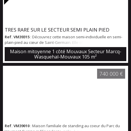
TRES RARE SUR LE SECTEUR SEMI PLAIN PIED
Ref. VM39315
: Découvrez cette maison semi-individuelle en semi-
plain-pied au cœur de Saint-Germain. Elle offre un vaste séjour
lumineux, une cuisine équipée, un espace parental, trois chambres
Maison mitoyenne 1 côté Mouvaux Secteur Marcq-
et une salle de bains. Jardin arboré exposé sud-est, garage
Wasquehal-Mouvaux
105 m²
motorisé et parking privé. Proche du centre-ville, du parc du
Hautmont et des transports.
740 000 €
Ref. VM39010
: Maison familiale de standing au coeur du Parc du