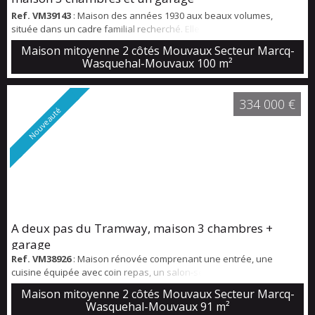
Ref. VM39143
: Maison des années 1930 aux beaux volumes,
située dans un cadre familial recherché. Elle offre au rez-de-
chaussée une entrée, un salon-séjour lumineux, une cuisine
Maison mitoyenne 2 côtés Mouvaux Secteur Marcq-
équipée avec puits de lumière, un bureau et une salle de douche. À
Wasquehal-Mouvaux
100 m²
l’étage, trois chambres. Climatisation réversible, garage deux
voitures, stationnement, jardin sud et cave. Proche écoles et
transports.
334 000 €
Nouveauté
A deux pas du Tramway, maison 3 chambres +
garage
Ref. VM38926
: Maison rénovée comprenant une entrée, une
cuisine équipée avec coin repas, un salon-séjour lumineux ouvert
sur un jardin plein sud et une lingerie. À l’étage : trois chambres et
Maison mitoyenne 2 côtés Mouvaux Secteur Marcq-
une salle de bains complète avec baignoire, douche, double
Wasquehal-Mouvaux
91 m²
vasque et WC.Un garage vient compléter cette maison située a