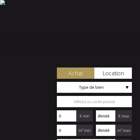
Achat
Location
Type de bien
€ min
€ max
m² min
m² max