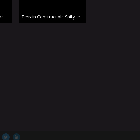
Terrain Constructible Villeneuve-d'Ascq 11 a 09 ca , 02 a 50 ca constructibles
Terrain Constructible Sailly-lez-Lannoy 09 a 68 ca