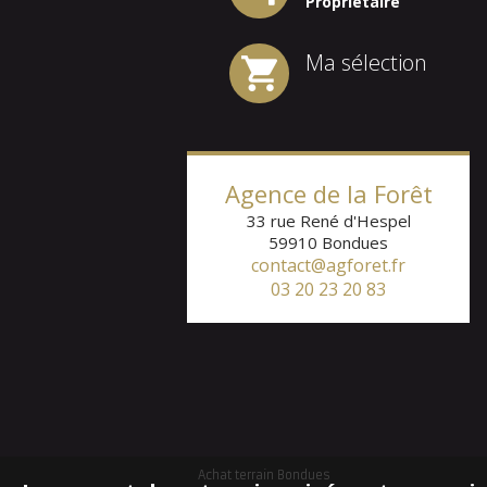
Propriétaire
Ma sélection
1
2
Agence de la Forêt
33 rue René d'Hespel
59910
Bondues
contact@agforet.fr
03 20 23 20 83
Achat terrain Bondues