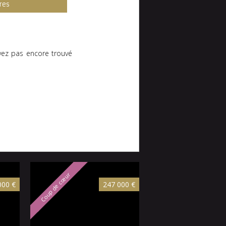
res
vez pas encore trouvé
Coup de cœur
Nouveauté
000 €
247 000 €