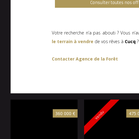
Consulter toutes nos off
Votre recherche n’a pas abouti ? Vous n’a
le terrain à vendre
de vos rêves à
Cucq
?
Contacter Agence de la Forêt
Vendu
360 000 €
475 