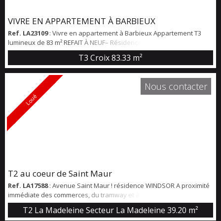
VIVRE EN APPARTEMENT À BARBIEUX
Ref. LA23109
: Vivre en appartement à Barbieux Appartement T3
lumineux de 83 m² REFAIT À NEUF– Résidence senior avec balcon,
cave et parking Situé au 3ᵉ étage d’une résidence calme et
T3 Croix
83.33 m²
sécurisée pour seniors, ce bel appartement T3 de 83 m² vous
séduira par ses volumes et sa luminosité. Il se compose de deux
chambres spacieuses, d’un salon confortable offrant un agréable
Nous contacter
espace de vie, d’une salle d’ea...
Loué
T2 au coeur de Saint Maur
Ref. LA17588
: Avenue Saint Maur ! résidence WINDSOR A proximité
immédiate des commerces, du tramway et à seulement quelques
minutes des gares de Lille ! T2 au rez de chaussée d'une
T2 La Madeleine Secteur La Madeleine
39.20 m²
copropriété sécurisée en bon état de 39 m² comprenant : Hall, coin