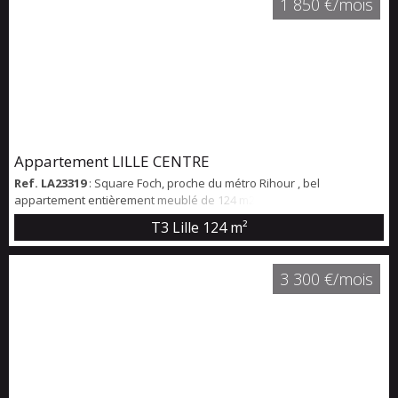
1 850 €/mois
cave . A deux pas...
Appartement LILLE CENTRE
Ref. LA23319
: Square Foch, proche du métro Rihour , bel
appartement entièrement meublé de 124 m2 au coeur d'une
résidence avec ascenseur. Situé au 6ème étage, il dispose d'un
T3 Lille
124 m²
large balcon offrant une vue dégagée sur le square et d'une
exposition sud ouest. Entrée spacieuse de 14,84 m2 avec de
nombreux placards de rangement, salon séjour de 37,87 m2,
3 300 €/mois
cuisine contemporaine et séparée (entièrement équipé...