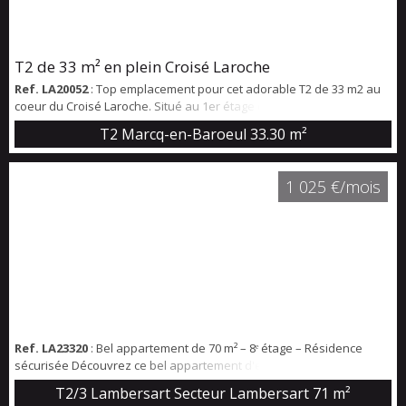
T2 de 33 m² en plein Croisé Laroche
Ref. LA20052
: Top emplacement pour cet adorable T2 de 33 m2 au
coeur du Croisé Laroche. Situé au 1er étage d'une petite
copropriété, idéal logement étudiant (EDHEC, SKEMA ... en 20
T2 Marcq-en-Baroeul
33.30 m²
minutes). Séjour avec parquet chevron, très belle vue sur le Croisé
Laroche. 1 chambre avec placard. Cuisine équipée ouverte. Cave
partagée. Très lumineux, persiennes électrique sur tout
1 025 €/mois
l'appartement. Disponible fin août 2...
Ref. LA23320
: Bel appartement de 70 m² – 8ᵉ étage – Résidence
sécurisée Découvrez ce bel appartement d'environ 70 m²,
idéalement situé à deux pas de l'avenue de l'Hippodrome, dans un
T2/3 Lambersart Secteur Lambersart
71 m²
environnement recherché, à proximité du métro, des commerces et