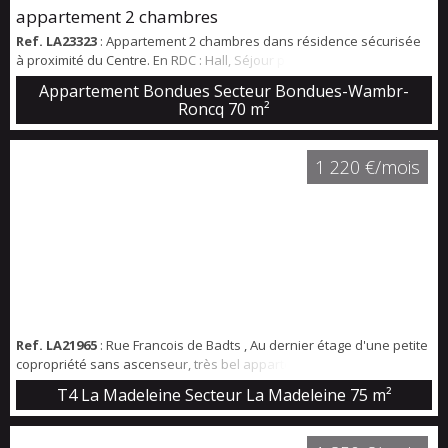
appartement 2 chambres
Ref. LA23323
: Appartement 2 chambres dans résidence sécurisée
à proximité du Centre. En RDC : Hall, Séjour parquet, Cuisine
équipée, 2 chambres moquette dont une avec SDD, Une SDB.
Appartement Bondues Secteur Bondues-Wambr-
Terrasse Garage, Parking et cave. Contactez nous pour une visite.
Roncq
70 m²
1 220 €/mois
Ref. LA21965
: Rue Francois de Badts , Au dernier étage d'une petite
copropriété sans ascenseur, très bel appartement T4 ayant
conservé son charme. Double séjour baigné de lumière avec
T4 La Madeleine Secteur La Madeleine
75 m²
parquet d'époque, Cheminée et vitraux. Cuisine équipe (plaques ,
hotte, four) avec accès au balcon. 3 chambres sur l'arrière . Salle de
douche récente ( meuble vasque wc ). Chauffage individuel gaz et