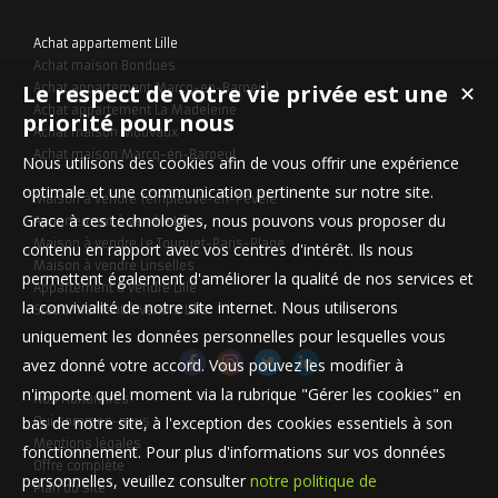
cuisine équipée (plaque hotte, four), séjour lumineux, buanderie
avec branchements machines, chambre séparée avec salle de
Achat appartement Lille
douches attenante et WC. Parking...
Achat maison Bondues
Le respect de votre vie privée est une
Achat appartement Marcq-en-Baroeul
✕
Achat appartement La Madeleine
priorité pour nous
Achat maison Mouvaux
Achat maison Marcq-en-Baroeul
Nous utilisons des cookies afin de vous offrir une expérience
optimale et une communication pertinente sur notre site.
Maison à vendre Templeuve-en-Pévèle
Grace à ces technologies, nous pouvons vous proposer du
Appartement à vendre Lille
Maison à vendre Le Touquet-Paris-Plage
contenu en rapport avec vos centres d'intérêt. Ils nous
Maison à vendre Linselles
permettent également d'améliorer la qualité de nos services et
Appartement à vendre Lille
la convivialité de notre site internet. Nous utiliserons
Stationnement à vendre Lille
uniquement les données personnelles pour lesquelles vous
avez donné votre accord. Vous pouvez les modifier à
n'importe quel moment via la rubrique "Gérer les cookies" en
Nos Honoraires
bas de notre site, à l'exception des cookies essentiels à son
Qui sommes-nous
Mentions légales
fonctionnement. Pour plus d'informations sur vos données
Offre complète
personnelles, veuillez consulter
notre politique de
Plan du site