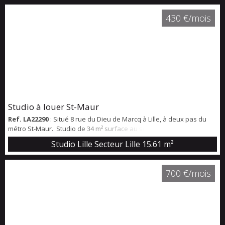
430 €/mois
Studio à louer St-Maur
Ref. LA22290
: Situé 8 rue du Dieu de Marcq à Lille, à deux pas du
métro St-Maur. Studio de 34 m² surface au sol (15,6m² loi carrez) au
deuxième étage d'un bâtiment en fond de cour avec une pièce de
Studio Lille Secteur Lille
15.61 m²
vie et sa kitchenette et une salle de bain. NON MEUBLÉ Disponible le
17 août 2026.
700 €/mois