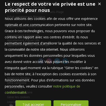
Le respect de votre vie privée est une
Achat appartement La Madeleine
✕
Achat appartement Tourcoing
priorité pour nous
Achat appartement Le Touquet-Paris-Plage
Achat appartement Mouvaux
Nous utilisons des cookies afin de vous offrir une expérience
optimale et une communication pertinente sur notre site.
Appartement à vendre Lille
Grace à ces technologies, nous pouvons vous proposer du
Appartement à vendre Lille
Appartement à louer Lille
contenu en rapport avec vos centres d'intérêt. Ils nous
Appartement à louer Lille
permettent également d'améliorer la qualité de nos services et
Appartement à louer Lambersart
la convivialité de notre site internet. Nous utiliserons
Appartement à vendre Le Touquet-Paris-Plage
uniquement les données personnelles pour lesquelles vous
avez donné votre accord. Vous pouvez les modifier à
n'importe quel moment via la rubrique "Gérer les cookies" en
Nos Honoraires
bas de notre site, à l'exception des cookies essentiels à son
Qui sommes-nous
Mentions légales
fonctionnement. Pour plus d'informations sur vos données
Offre complète
personnelles, veuillez consulter
notre politique de
Plan du site
confidentialité
.
Espace propriétaire
Gérer les cookies
Logiciel de transaction
Tout accepter
Personnaliser