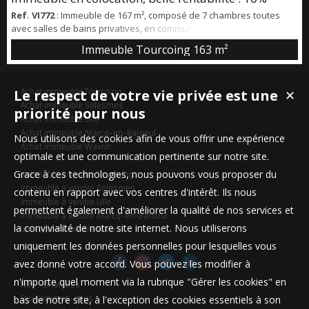
Ref. VI772
: Immeuble de 167 m², composé de 7 chambres toutes
avec salles de bains privatives, en commun un beau séjour, une
cuisine équipée et une buanderie, L'ensemble est actuellement
Immeuble Tourcoing
163 m²
loué 49 440 € par an (43320 € de loyer et 6120 € de charges )
Immeuble en parfait état, rénovation récente. Immeuble
Le respect de votre vie privée est une
Achat immeuble Tourcoing
✕
Achat immeuble Solesmes
priorité pour nous
Achat immeuble Lille
Achat immeuble Marcq-en-Baroeul
Nous utilisons des cookies afin de vous offrir une expérience
Achat immeuble Wavrin
optimale et une communication pertinente sur notre site.
Grace à ces technologies, nous pouvons vous proposer du
Immeuble à vendre Tourcoing
Immeuble à vendre Solesmes
contenu en rapport avec vos centres d'intérêt. Ils nous
Immeuble à vendre Lille
permettent également d'améliorer la qualité de nos services et
Immeuble à vendre Marcq-en-Baroeul
la convivialité de notre site internet. Nous utiliserons
Immeuble à vendre Wavrin
uniquement les données personnelles pour lesquelles vous
avez donné votre accord. Vous pouvez les modifier à
n'importe quel moment via la rubrique "Gérer les cookies" en
Nos Honoraires
bas de notre site, à l'exception des cookies essentiels à son
Qui sommes-nous