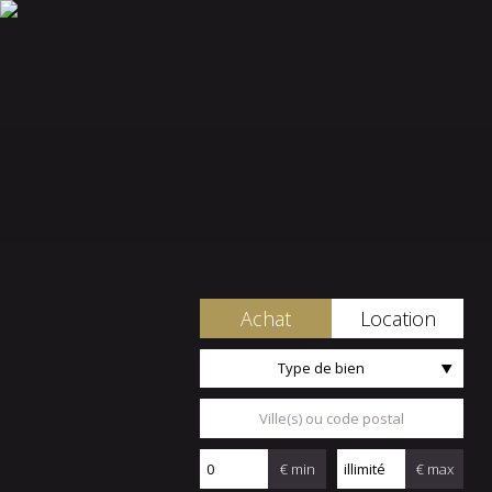
Achat
Location
Type de bien
€ min
€ max