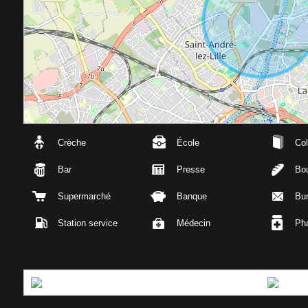
Crèche
École
Col
Bar
Presse
Bou
Supermarché
Banque
Bu
Station service
Médecin
Ph