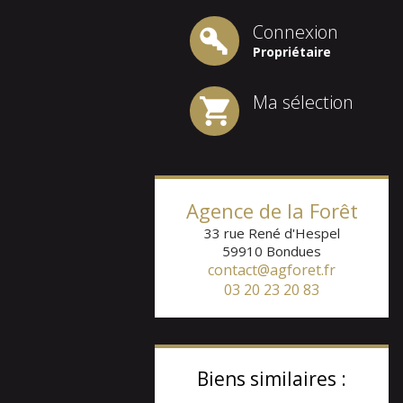
Connexion
Propriétaire
Ma sélection
Agence de la Forêt
33 rue René d'Hespel
59910
Bondues
contact@agforet.fr
03 20 23 20 83
Biens similaires :