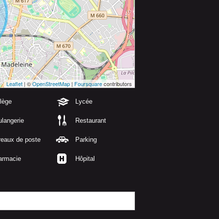
Leaflet
| ©
OpenStreetMap
|
Foursquare
contributors
lège
Lycée
langerie
Restaurant
reaux de poste
Parking
armacie
Hôpital