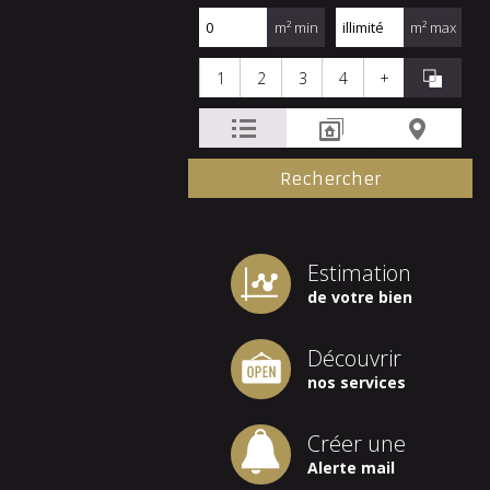
m² min
m² max
1
2
3
4
+
Estimation
de votre bien
Découvrir
nos services
Créer une
Alerte mail