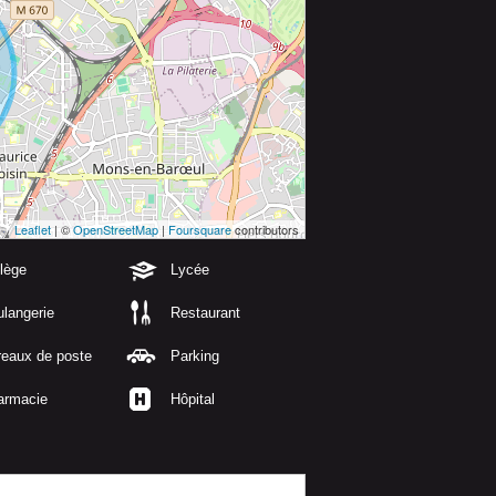
Leaflet
| ©
OpenStreetMap
|
Foursquare
contributors
lège
Lycée
langerie
Restaurant
reaux de poste
Parking
armacie
Hôpital