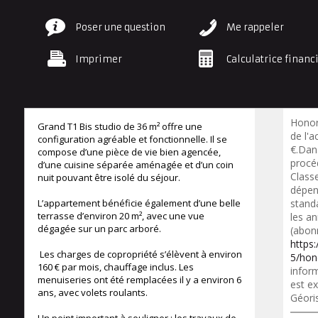
Poser une question
Me rappeler
Imprimer
Calculatrice financ
Honor
Grand T1 Bis studio de 36 m² offre une
de l'a
configuration agréable et fonctionnelle. Il se
€.Dan
compose d’une pièce de vie bien agencée,
procéd
d’une cuisine séparée aménagée et d’un coin
Class
nuit pouvant être isolé du séjour.
dépen
L’appartement bénéficie également d’une belle
standa
terrasse d’environ 20 m², avec une vue
les a
dégagée sur un parc arboré.
(abon
https
Les charges de copropriété s’élèvent à environ
5/hon
160 € par mois, chauffage inclus. Les
inform
menuiseries ont été remplacées il y a environ 6
est ex
ans, avec volets roulants.
Géori