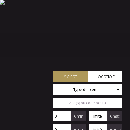
Achat
Location
Type de bien
€ min
€ max
m² min
m² max