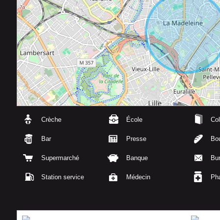
Crèche
École
Col
Bar
Presse
Bou
Supermarché
Banque
Bu
Station service
Médecin
Ph