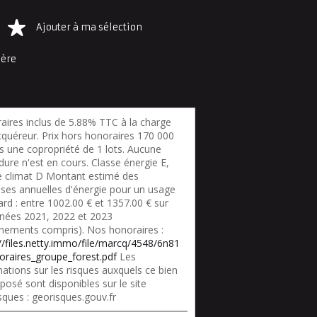
Ajouter à ma sélection
ière
aires inclus de 5.88% TTC à la charge
cquéreur. Prix hors honoraires 170 000
s une copropriété de 1 lots. Aucune
ure n'est en cours. Classe énergie E,
e climat D Montant estimé des
ses annuelles d'énergie pour un usage
rd : entre 1002.00 € et 1357.00 € sur
nnées 2021, 2022 et 2023
nements compris). Nos honoraires :
://files.netty.immo/file/marcq/4548/6n81
oraires_groupe_forest.pdf
Les
ations sur les risques auxquels ce bien
posé sont disponibles sur le site
sques : georisques.gouv.fr