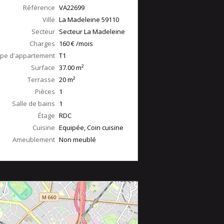
Référence
VA22699
Ville
La Madeleine
59110
Secteur
Secteur La Madeleine
Charges
160 € /mois
pe d'appartement
T1
Surface
37.00
m²
Terrasse
20
m²
Pièces
1
Salle de bains
1
Étage
RDC
Cuisine
Equipée, Coin cuisine
Ameublement
Non meublé