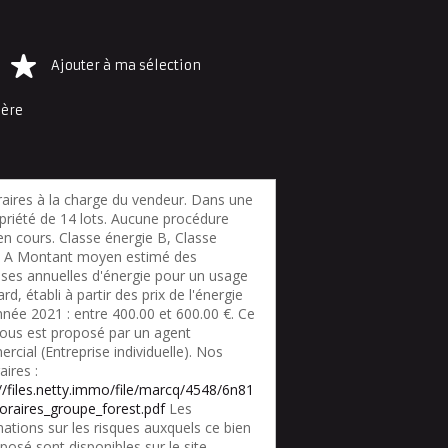
Ajouter à ma sélection
ière
aires à la charge du vendeur. Dans une
priété de 14 lots. Aucune procédure
en cours. Classe énergie B, Classe
t A Montant moyen estimé des
ses annuelles d'énergie pour un usage
rd, établi à partir des prix de l'énergie
nnée 2021 : entre 400.00 et 600.00 €. Ce
vous est proposé par un agent
cial (Entreprise individuelle). Nos
ires :
://files.netty.immo/file/marcq/4548/6n81
oraires_groupe_forest.pdf
Les
ations sur les risques auxquels ce bien
posé sont disponibles sur le site