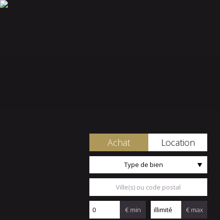
Achat
Location
Type de bien
€ min
€ max