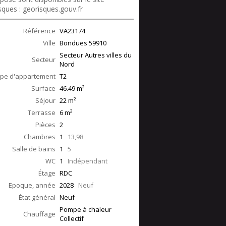
sques : georisques.gouv.fr
Référence
VA23174
Ville
Bondues
59910
Secteur Autres villes du
Secteur
Nord
pe d'appartement
T2
Surface
46.49
m²
Séjour
22
m²
Terrasse
6
m²
Pièces
2
Chambres
1
13,98
Salle de bains
1
5
WC
1
Indépendant
Étage
RDC
Epoque, année
2028
Neuf
État général
Neuf
Pompe à chaleur
Chauffage
Collectif