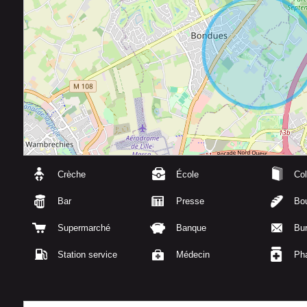
Crèche
École
Col
Bar
Presse
Bou
Supermarché
Banque
Bu
Station service
Médecin
Ph