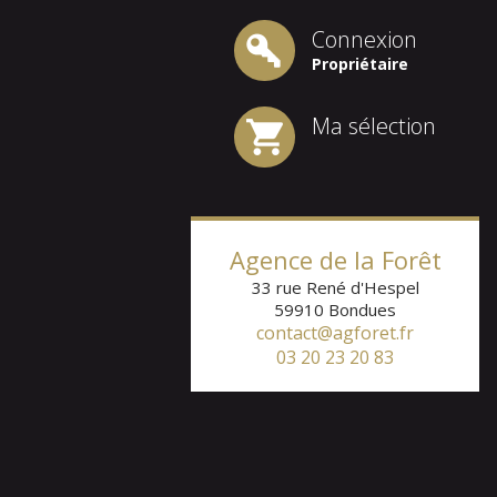
Connexion
Propriétaire
Ma sélection
Agence de la Forêt
33 rue René d'Hespel
59910
Bondues
contact@agforet.fr
03 20 23 20 83