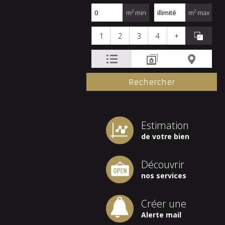
m² min
m² max
1
2
3
4
+
Estimation
de votre bien
Découvrir
nos services
Créer une
Alerte mail