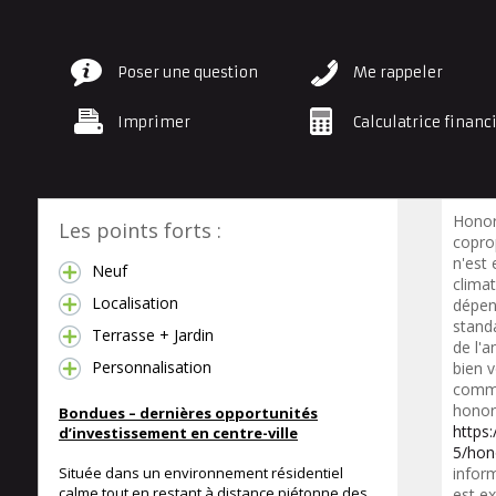
Poser une question
Me rappeler
Imprimer
Calculatrice financ
Honor
Les points forts :
copro
n'est 
Neuf
clima
Localisation
dépen
standa
Terrasse + Jardin
de l'a
Personnalisation
bien 
commer
honora
Bondues – dernières opportunités
https
d’investissement en centre-ville
5/hon
Située dans un environnement résidentiel
inform
calme tout en restant à distance piétonne des
est ex