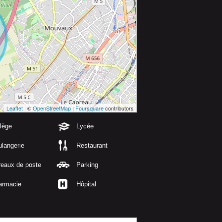
Leaflet
| ©
OpenStreetMap
|
Foursquare
contributors
lège
Lycée
langerie
Restaurant
reaux de poste
Parking
armacie
Hôpital