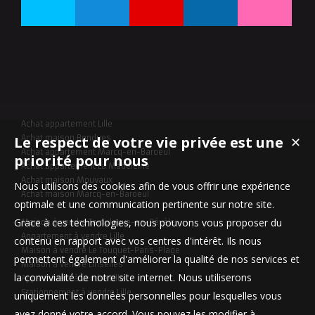
Achat appartement Lille
Le respect de votre vie privée est une
Achat maison Bondues
✕
Achat appartement Marcq-en-Baroeul
priorité pour nous
Achat appartement La Madeleine
Achat maison Mouvaux
Nous utilisons des cookies afin de vous offrir une expérience
Achat maison Marcq-en-Baroeul
optimale et une communication pertinente sur notre site.
Grace à ces technologies, nous pouvons vous proposer du
Maison à vendre Templeuve-en-Pévèle
Appartement à vendre Lille
contenu en rapport avec vos centres d'intérêt. Ils nous
Maison à vendre Le Touquet-Paris-Plage
permettent également d'améliorer la qualité de nos services et
Maison à vendre Linselles
la convivialité de notre site internet. Nous utiliserons
Appartement à vendre Lille
Stationnement à vendre Lille
uniquement les données personnelles pour lesquelles vous
avez donné votre accord. Vous pouvez les modifier à