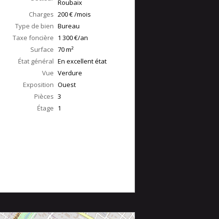
Roubaix
Charges
200 € /mois
Type de bien
Bureau
Taxe foncière
1 300 €/an
Surface
70
m²
État général
En excellent état
Vue
Verdure
Exposition
Ouest
Pièces
3
Étage
1