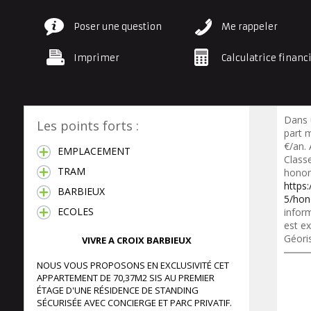
Poser une question
Me rappeler
Imprimer
Calculatrice financ
Dans 
Les points forts :
part 
€/an.
EMPLACEMENT
Class
TRAM
honora
https
BARBIEUX
5/hon
ECOLES
inform
est ex
Géori
VIVRE A CROIX BARBIEUX
NOUS VOUS PROPOSONS EN EXCLUSIVITÉ CET
APPARTEMENT DE 70,37M2 SIS AU PREMIER
ÉTAGE D'UNE RÉSIDENCE DE STANDING
SÉCURISÉE AVEC CONCIERGE ET PARC PRIVATIF.