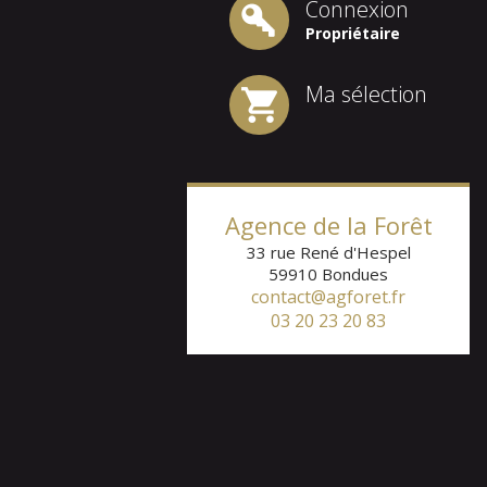
Connexion
Propriétaire
Ma sélection
Agence de la Forêt
33 rue René d'Hespel
59910
Bondues
contact@agforet.fr
03 20 23 20 83