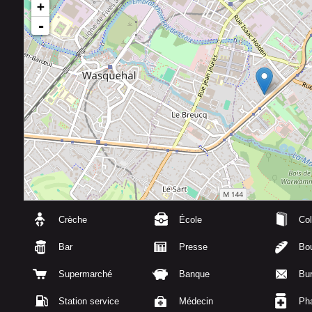
+
-
Crèche
École
Col
Bar
Presse
Bou
Supermarché
Banque
Bu
Station service
Médecin
Ph