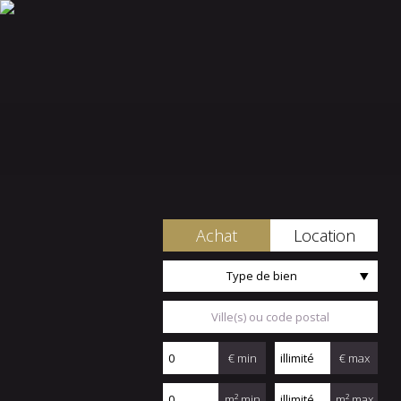
Achat
Location
Type de bien
€ min
€ max
m² min
m² max