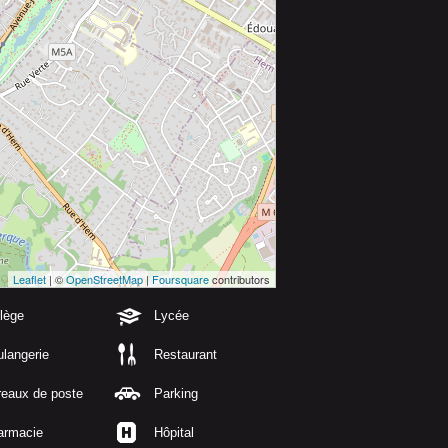
Leaflet
| ©
OpenStreetMap
|
Foursquare
contributors
lège
Lycée
langerie
Restaurant
reaux de poste
Parking
armacie
Hôpital