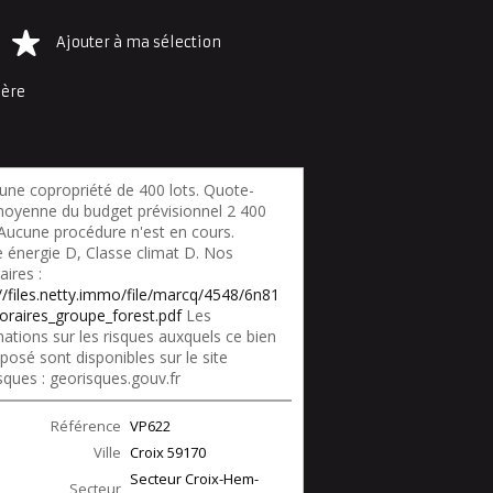
Ajouter à ma sélection
ière
une copropriété de 400 lots. Quote-
moyenne du budget prévisionnel 2 400
 Aucune procédure n'est en cours.
e énergie D, Classe climat D. Nos
ires :
://files.netty.immo/file/marcq/4548/6n81
oraires_groupe_forest.pdf
Les
ations sur les risques auxquels ce bien
posé sont disponibles sur le site
sques : georisques.gouv.fr
Référence
VP622
Ville
Croix
59170
Secteur Croix-Hem-
Secteur