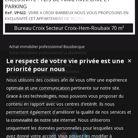
PARKING
Ref. VP622
: VIVRE A CROIX BARBIEUX NOUS VOUS PROPOSONS EN
EXCLUSIVITÉ CET APPARTEMENT DE 70,37M2 SIS AU PREMIER ÉTAGE
D'UNE RÉSIDENCE DE STANDING SÉCURISÉE AVEC CONCIERGE ET
Bureau Croix Secteur Croix-Hem-Roubaix
70 m²
PARC PRIVATIF. L'APPARTEMENT OFFRE UNE ENTRÉE DE 5,63M2, UN
GRAND SÉJOUR DE 27,37M2 DONNANT SUR UNE TERRASSE EXPOSÉE
OUEST DE 10M2, UN WC SÉPARÉ DE 1,26M2, UNE CUISINE A
Achat immobilier professionnel Bousbecque
AMÉNAGER ACTUELLEMENT UTILISÉE EN CHAMBRE DE 9,62M2, UN...
Achat immobilier professionnel La Madeleine
Le respect de votre vie privée est une
Achat immobilier professionnel Hem
✕
Achat immobilier professionnel Croix
priorité pour nous
Achat immobilier professionnel Mouvaux
Achat immobilier professionnel Roubaix
Nous utilisons des cookies afin de vous offrir une expérience
optimale et une communication pertinente sur notre site.
Immobilier Pro à vendre La Madeleine
Grace à ces technologies, nous pouvons vous proposer du
Immobilier Pro à vendre Mouvaux
Immobilier Pro à vendre Hem
contenu en rapport avec vos centres d'intérêt. Ils nous
Immobilier Pro à vendre Bousbecque
permettent également d'améliorer la qualité de nos services et
Immobilier Pro à vendre Lille
la convivialité de notre site internet. Nous utiliserons
Immobilier Pro à vendre Croix
uniquement les données personnelles pour lesquelles vous
avez donné votre accord. Vous pouvez les modifier à