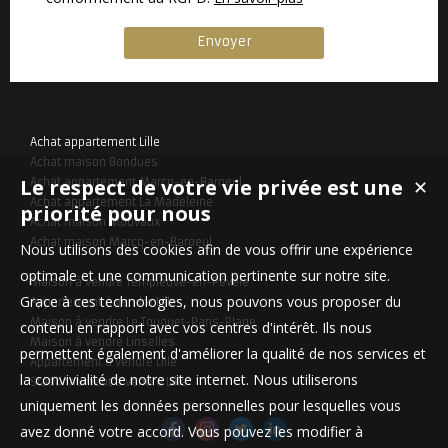
Achat appartement Lille
Achat maison Bondues
Le respect de votre vie privée est une
Achat appartement Marcq-en-Baroeul
✕
Achat appartement La Madeleine
priorité pour nous
Achat maison Mouvaux
Achat maison Marcq-en-Baroeul
Nous utilisons des cookies afin de vous offrir une expérience
optimale et une communication pertinente sur notre site.
Maison à vendre Templeuve-en-Pévèle
Grace à ces technologies, nous pouvons vous proposer du
Appartement à vendre Lille
Maison à vendre Le Touquet-Paris-Plage
contenu en rapport avec vos centres d'intérêt. Ils nous
Maison à vendre Linselles
permettent également d'améliorer la qualité de nos services et
Appartement à vendre Lille
la convivialité de notre site internet. Nous utiliserons
Stationnement à vendre Lille
uniquement les données personnelles pour lesquelles vous
avez donné votre accord. Vous pouvez les modifier à