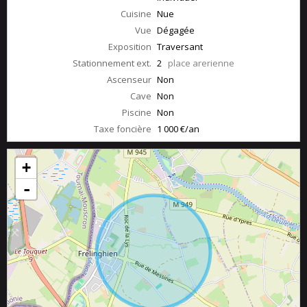
Cuisine
Nue
Vue
Dégagée
Exposition
Traversant
Stationnement ext.
2
place arerienne
Ascenseur
Non
Cave
Non
Piscine
Non
Taxe foncière
1 000 €/an
+
-