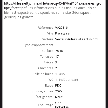
https://files.netty.immo/file/marcq/4548/6n815/honoraires_gro
upe_forest.pdf
Les informations sur les risques auxquels ce
bien est exposé sont disponibles sur le site Géorisques :
georisques.gouv.fr
Référence
VA22816
Ville
Frelinghien
Secteur
Secteur Autres villes du Nord
Type d'appartement
T3
Surface
78.16
Terrasse
17
Pièces
3
Chambres
2
Salle de bains
1
4.55
WC
1
Indépendant
Étage
RDC
Epoque, année
2025
État général
Neuf
Gaz
Chauffage
Individuel