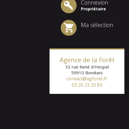
Connexion
Propriétaire
Ma sélection
Agence de la Forêt
33 rue René d'Hespel
59910
Bondues
contact@agforet.fr
03 20 23 20 83