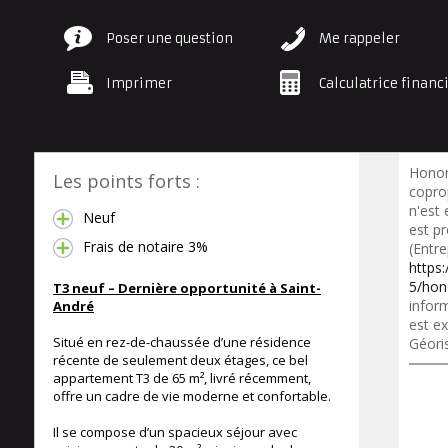
Poser une question
Me rappeler
Imprimer
Calculatrice financ
Honor
Les points forts :
copro
n'est
Neuf
est p
Frais de notaire 3%
(Entre
https
5/hon
T3 neuf – Dernière opportunité à Saint-
inform
André
est ex
Situé en rez-de-chaussée d’une résidence
Géori
récente de seulement deux étages, ce bel
appartement T3 de 65 m², livré récemment,
offre un cadre de vie moderne et confortable.
Il se compose d’un spacieux séjour avec