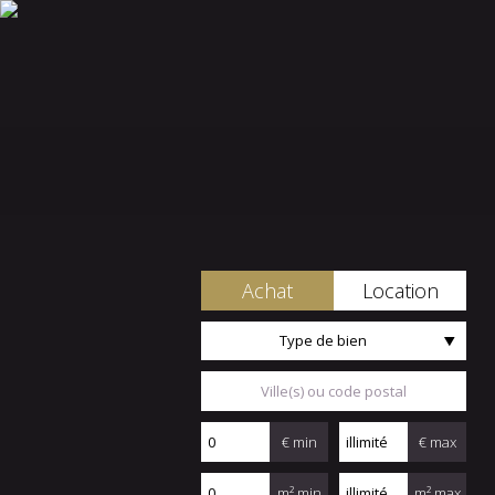
Achat
Location
Type de bien
€ min
€ max
m² min
m² max