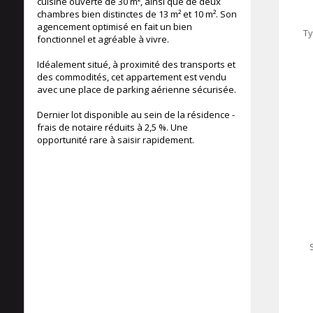
cuisine ouverte de 30 m², ainsi que de deux
chambres bien distinctes de 13 m² et 10 m². Son
agencement optimisé en fait un bien
Ty
fonctionnel et agréable à vivre.
Idéalement situé, à proximité des transports et
des commodités, cet appartement est vendu
avec une place de parking aérienne sécurisée.
Dernier lot disponible au sein de la résidence -
frais de notaire réduits à 2,5 %. Une
opportunité rare à saisir rapidement.