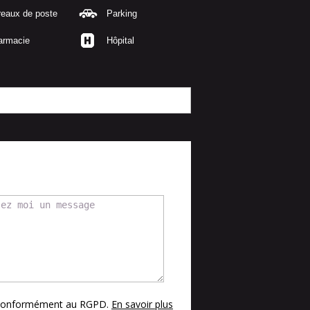
reaux de poste
Parking
armacie
Hôpital
s conformément au RGPD.
En savoir plus