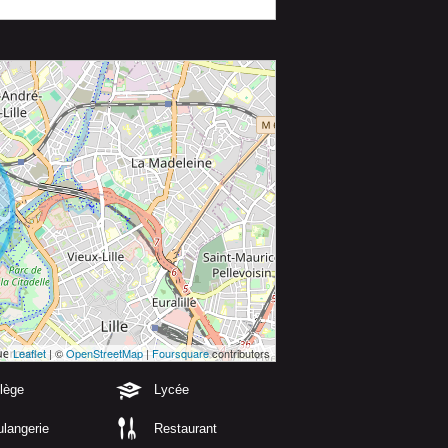
Leaflet
| ©
OpenStreetMap
|
Foursquare
contributors
lège
Lycée
langerie
Restaurant