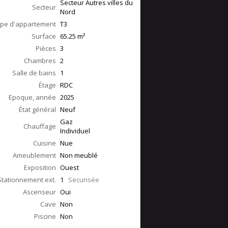
Secteur Autres villes du
Secteur
Nord
pe d'appartement
T3
Surface
65.25
m²
Pièces
3
Chambres
2
Salle de bains
1
Étage
RDC
Epoque, année
2025
État général
Neuf
Gaz
Chauffage
Individuel
Cuisine
Nue
Ameublement
Non meublé
Exposition
Ouest
Stationnement ext.
1
Securisée
Ascenseur
Oui
Cave
Non
Piscine
Non