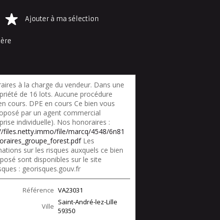
Ajouter à ma sélection
ière
aires à la charge du vendeur. Dans une
priété de 16 lots. Aucune procédure
 en cours. DPE en cours Ce bien vous
roposé par un agent commercial
prise individuelle). Nos honoraires :
://files.netty.immo/file/marcq/4548/6n81
oraires_groupe_forest.pdf
Les
ations sur les risques auxquels ce bien
posé sont disponibles sur le site
sques : georisques.gouv.fr
Référence
VA23031
Saint-André-lez-Lille
Ville
59350