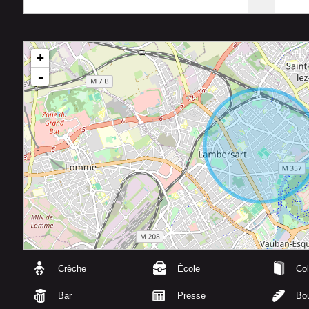
+
-
Crèche
École
Col
Bar
Presse
Bou