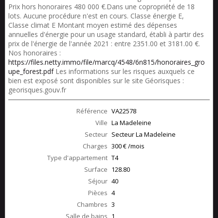
Prix hors honoraires 480 000 €.Dans une copropriété de 18
lots. Aucune procédure n'est en cours. Classe énergie E,
Classe climat E Montant moyen estimé des dépenses
annuelles d'énergie pour un usage standard, établi à partir des
prix de l'énergie de l'année 2021 : entre 2351.00 et 3181.00 €.
Nos honoraires :
https://files.netty.immo/file/marcq/4548/6n815/honoraires_gro
upe_forest.pdf
Les informations sur les risques auxquels ce
bien est exposé sont disponibles sur le site Géorisques :
georisques.gouv.fr
Référence
VA22578
Ville
La Madeleine
Secteur
Secteur La Madeleine
Charges
300 € /mois
Type d'appartement
T4
Surface
128.80
Séjour
40
Pièces
4
Chambres
3
Salle de bains
1