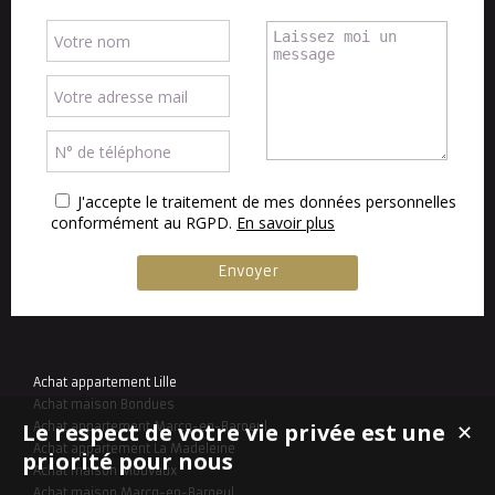
J'accepte le traitement de mes données personnelles
conformément au RGPD.
En savoir plus
Achat appartement Lille
Achat maison Bondues
Le respect de votre vie privée est une
Achat appartement Marcq-en-Baroeul
✕
Achat appartement La Madeleine
priorité pour nous
Achat maison Mouvaux
Achat maison Marcq-en-Baroeul