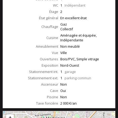
WC
1
Indépendant
Étage
2
État général
En excellent état
Gaz
Chauffage
Collectif
Aménagée et équipée,
Cuisine
Indépendante
Ameublement
Non meublé
Vue
Ville
Ouvertures
Bois/PVC, Simple vitrage
Exposition
Nord-Ouest
Stationnement int.
1
garage
Stationnement ext.
1
parking commun
Ascenseur
Non
Cave
Oui
Piscine
Non
Taxe foncière
2 000 €/an