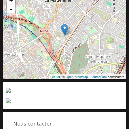
+
-
Leaflet
| ©
OpenStreetMap
|
Foursquare
contributors
Nous contacter