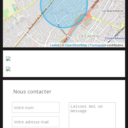
Leaflet
| ©
OpenStreetMap
|
Foursquare
contributors
Nous contacter