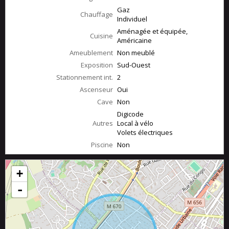
Gaz
Chauffage
Individuel
Aménagée et équipée,
Cuisine
Américaine
Ameublement
Non meublé
Exposition
Sud-Ouest
Stationnement int.
2
Ascenseur
Oui
Cave
Non
Digicode
Autres
Local à vélo
Volets électriques
Piscine
Non
+
-