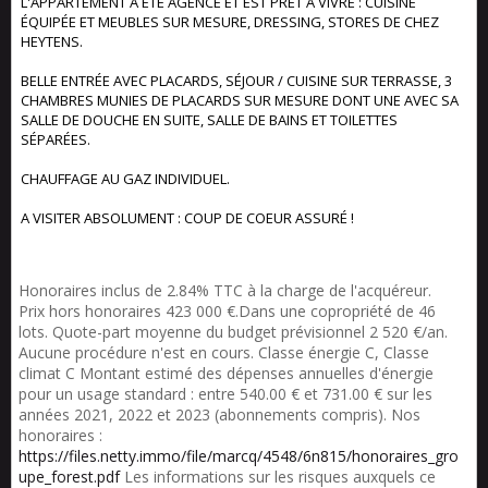
L'APPARTEMENT A ÉTÉ AGENCÉ ET EST PRÊT À VIVRE : CUISINE
ÉQUIPÉE ET MEUBLES SUR MESURE, DRESSING, STORES DE CHEZ
HEYTENS.
BELLE ENTRÉE AVEC PLACARDS, SÉJOUR / CUISINE SUR TERRASSE, 3
CHAMBRES MUNIES DE PLACARDS SUR MESURE DONT UNE AVEC SA
SALLE DE DOUCHE EN SUITE, SALLE DE BAINS ET TOILETTES
SÉPARÉES.
CHAUFFAGE AU GAZ INDIVIDUEL.
A VISITER ABSOLUMENT : COUP DE COEUR ASSURÉ !
Honoraires inclus de 2.84% TTC à la charge de l'acquéreur.
Prix hors honoraires 423 000 €.Dans une copropriété de 46
lots. Quote-part moyenne du budget prévisionnel 2 520 €/an.
Aucune procédure n'est en cours. Classe énergie C, Classe
climat C Montant estimé des dépenses annuelles d'énergie
pour un usage standard : entre 540.00 € et 731.00 € sur les
années 2021, 2022 et 2023 (abonnements compris). Nos
honoraires :
https://files.netty.immo/file/marcq/4548/6n815/honoraires_gro
upe_forest.pdf
Les informations sur les risques auxquels ce