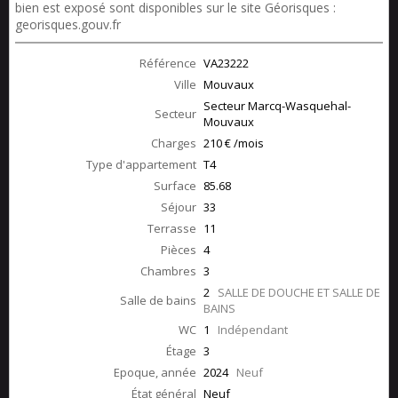
bien est exposé sont disponibles sur le site Géorisques :
georisques.gouv.fr
Référence
VA23222
Ville
Mouvaux
Secteur Marcq-Wasquehal-
Secteur
Mouvaux
Charges
210 € /mois
Type d'appartement
T4
Surface
85.68
Séjour
33
Terrasse
11
Pièces
4
Chambres
3
2
SALLE DE DOUCHE ET SALLE DE
Salle de bains
BAINS
WC
1
Indépendant
Étage
3
Epoque, année
2024
Neuf
État général
Neuf