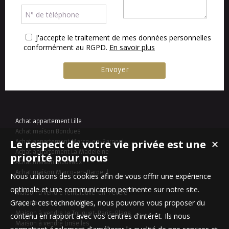
J'accepte le traitement de mes données personnelles
conformément au RGPD.
En savoir plus
Achat appartement Lille
Achat maison Bondues
Le respect de votre vie privée est une
Achat appartement Marcq-en-Baroeul
✕
Achat appartement La Madeleine
priorité pour nous
Achat maison Mouvaux
Achat maison Marcq-en-Baroeul
Nous utilisons des cookies afin de vous offrir une expérience
optimale et une communication pertinente sur notre site.
Maison à vendre Templeuve-en-Pévèle
Grace à ces technologies, nous pouvons vous proposer du
Appartement à vendre Lille
Maison à vendre Le Touquet-Paris-Plage
contenu en rapport avec vos centres d'intérêt. Ils nous
Maison à vendre Linselles