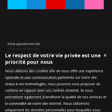
Achat appartement Lille
Achat maison Bondues
Le respect de votre vie privée est une
✕
Achat appartement Marcq-en-Baroeul
Achat appartement La Madeleine
priorité pour nous
Achat maison Mouvaux
Achat maison Marcq-en-Baroeul
Nous utilisons des cookies afin de vous offrir une expérience
optimale et une communication pertinente sur notre site.
Maison à vendre Templeuve-en-Pévèle
Grace à ces technologies, nous pouvons vous proposer du
Appartement à vendre Lille
Maison à vendre Le Touquet-Paris-Plage
contenu en rapport avec vos centres d'intérêt. Ils nous
Maison à vendre Linselles
permettent également d'améliorer la qualité de nos services et
Appartement à vendre Lille
la convivialité de notre site internet. Nous utiliserons
Stationnement à vendre Lille
uniquement les données personnelles pour lesquelles vous