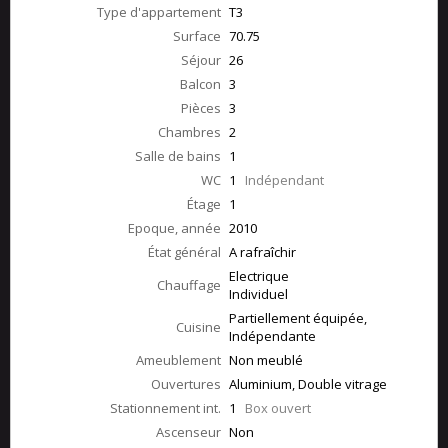
Type d'appartement
T3
Surface
70.75
Séjour
26
Balcon
3
Pièces
3
Chambres
2
Salle de bains
1
WC
1
Indépendant
Étage
1
Epoque, année
2010
État général
A rafraîchir
Electrique
Chauffage
Individuel
Partiellement équipée,
Cuisine
Indépendante
Ameublement
Non meublé
Ouvertures
Aluminium, Double vitrage
Stationnement int.
1
Box ouvert
Ascenseur
Non