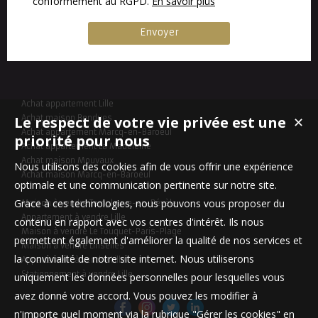
conformément au RGPD.
En savoir plus
Achat appartement Lille
Le respect de votre vie privée est une
Achat maison Bondues
✕
Achat appartement Marcq-en-Baroeul
priorité pour nous
Achat appartement La Madeleine
Achat maison Mouvaux
Nous utilisons des cookies afin de vous offrir une expérience
Achat maison Marcq-en-Baroeul
optimale et une communication pertinente sur notre site.
Grace à ces technologies, nous pouvons vous proposer du
Maison à vendre Templeuve-en-Pévèle
Appartement à vendre Lille
contenu en rapport avec vos centres d'intérêt. Ils nous
Maison à vendre Le Touquet-Paris-Plage
permettent également d'améliorer la qualité de nos services et
Maison à vendre Linselles
la convivialité de notre site internet. Nous utiliserons
Appartement à vendre Lille
Stationnement à vendre Lille
uniquement les données personnelles pour lesquelles vous
avez donné votre accord. Vous pouvez les modifier à
n'importe quel moment via la rubrique "Gérer les cookies" en