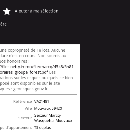
Ajouter à ma sélection
ière
une copropriété de 18 lots. Aucune
dure n'est en cours. Non soumis au
os honoraires :
://files.netty.immo/file/marcq/4548/6n81
oraires_groupe_forest.pdf
Les
ations sur les risques auxquels ce bien
posé sont disponibles sur le site
sques : georisques.gouv.fr
Référence
VA21481
Ville
Mouvaux
59420
Secteur Marcq-
Secteur
Wasquehal-Mouvaux
pe d'appartement
T5 et plus