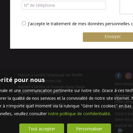
J'accepte le traitement de mes données personnelle
Maison à vendre Templeuve-en-Pévèle
orité pour nous
Appartement à vendre Lille
Nos Honor
Maison à vendre Le Touquet-Paris-Plage
timale et une communication pertinente sur notre site. Grace à ces 
Qui somm
Maison à vendre Linselles
Mentions l
er la qualité de nos services et la convivialité de notre site interne
Appartement à vendre Lille
Offre comp
Stationnement à vendre Lille
 à n'importe quel moment via la rubrique "Gérer les cookies" en bas d
Plan du sit
elles, veuillez consulter
notre politique de confidentialité
.
Espace pro
Gérer les 
Logiciel de
Tout accepter
Personnaliser