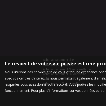
Achat appartement Lille
Le respect de votre vie privée est une pri
Achat maison Bondues
Achat appartement Marcq-en-Baroeul
Nous utilisons des cookies afin de vous offrir une expérience op
Achat appartement La Madeleine
avec vos centres d'intérêt. Ils nous permettent également d'amélior
Achat maison Mouvaux
Achat maison Marcq-en-Baroeul
lesquelles vous avez donné votre accord. Vous pouvez les modifier
fonctionnement. Pour plus d'informations sur vos données personn