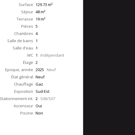
Surface
129.73
m²
Séjour
48
m²
Terrasse
19
m²
Pièces
5
Chambres
4
Salle de bains
1
Salle d'eau
1
WC
1
Indépendant
Étage
2
Epoque, année
2025
Neuf
État général
Neuf
Chauffage
Gaz
Exposition
Sud-Est
Stationnement int.
2
S06/S07
Ascenseur
Oui
Piscine
Non