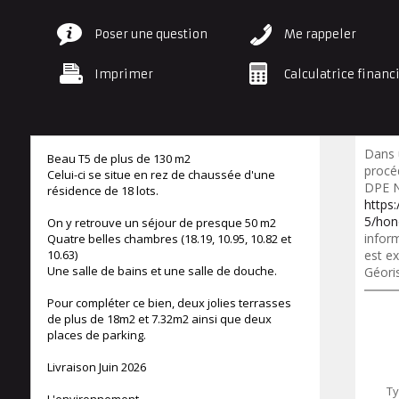
Poser une question
Me rappeler
Imprimer
Calculatrice financ
Dans 
Beau T5 de plus de 130 m2
procé
Celui-ci se situe en rez de chaussée d'une
DPE N
résidence de 18 lots.
https
5/hon
On y retrouve un séjour de presque 50 m2
inform
Quatre belles chambres (18.19, 10.95, 10.82 et
10.63)
est ex
Une salle de bains et une salle de douche.
Géori
Pour compléter ce bien, deux jolies terrasses
de plus de 18m2 et 7.32m2 ainsi que deux
places de parking.
Livraison Juin 2026
Ty