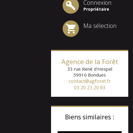
Connexion
Propriétaire
Ma sélection
Agence de la Forêt
33 rue René d'Hespel
59910
Bondues
contact@agforet.fr
03 20 23 20 83
Biens similaires :