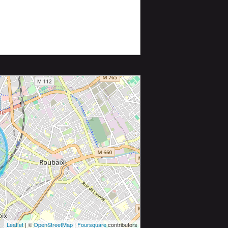
Leaflet
| ©
OpenStreetMap
|
Foursquare
contributors