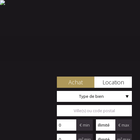
Achat
Location
Type de bien
€ min
€ max
m² min
m² max