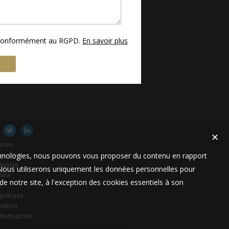
s conformément au RGPD.
En savoir plus
✕
aires
technologies, nous pouvons vous proposer du contenu en rapport
es-nous
égales
t. Nous utiliserons uniquement les données personnelles pour
lète
e notre site, à l'exception des cookies essentiels à son
e
priétaire
cookies
 transaction