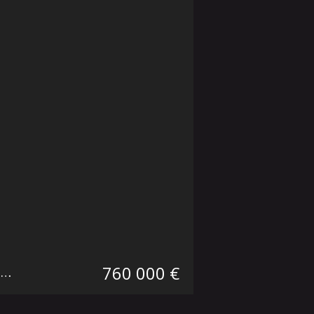
760 000 €
T5 et plus Mouvaux Secteur Marcq-Wasquehal-Mouvaux
129.73 m²