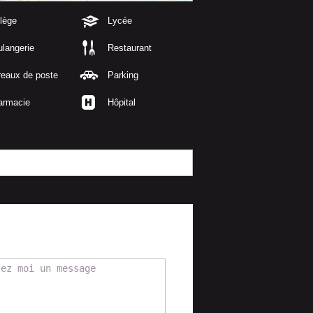
lège
Lycée
langerie
Restaurant
reaux de poste
Parking
armacie
Hôpital