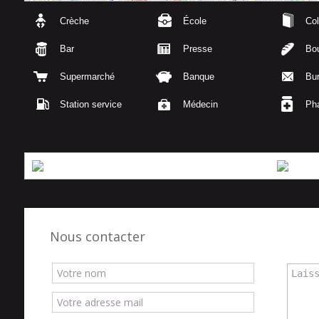
Crèche
École
Col
Bar
Presse
Bou
Supermarché
Banque
Bu
Station service
Médecin
Ph
Nous contacter