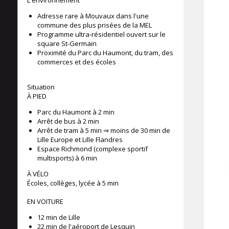
L'environnement
Adresse rare à Mouvaux dans l'une
commune des plus prisées de la MEL
Programme ultra-résidentiel ouvert sur le
square St-Germain
Proximité du Parc du Haumont, du tram, des
commerces et des écoles
Situation
À PIED
Parc du Haumont à 2 min
Arrêt de bus à 2 min
Arrêt de tram à 5 min ⇒ moins de 30 min de
Lille Europe et Lille Flandres
Espace Richmond (complexe sportif
multisports) à 6 min
À VÉLO
Écoles, collèges, lycée à 5 min
EN VOITURE
12 min de Lille
22 min de l'aéroport de Lesquin