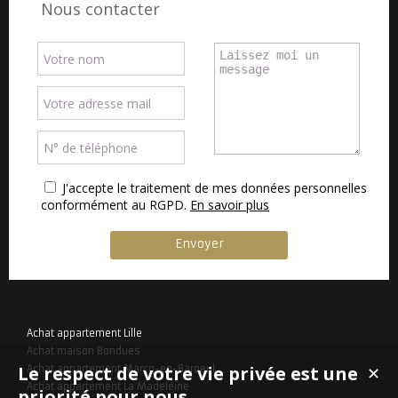
Nous contacter
J'accepte le traitement de mes données personnelles
conformément au RGPD.
En savoir plus
Achat appartement Lille
Achat maison Bondues
Le respect de votre vie privée est une
Achat appartement Marcq-en-Baroeul
✕
Achat appartement La Madeleine
priorité pour nous