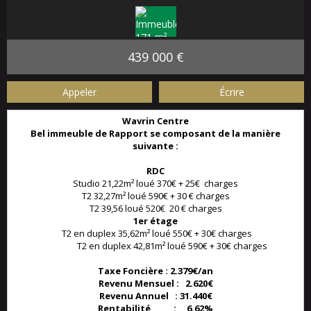
439 000 €
Appeler
Écrire
Wavrin Centre
Bel immeuble de Rapport se composant de la manière
suivante :
RDC
Studio 21,22m² loué 370€ + 25€ charges
T2 32,27m² loué 590€ + 30 € charges
T2 39,56 loué 520€ 20 € charges
1er étage
T2 en duplex 35,62m² loué 550€ + 30€ charges
T2 en duplex 42,81m² loué 590€ + 30€ charges
Taxe Foncière : 2.379€/an
Revenu Mensuel : 2.620€
Revenu Annuel : 31.440€
Rentabilité : 6.62%