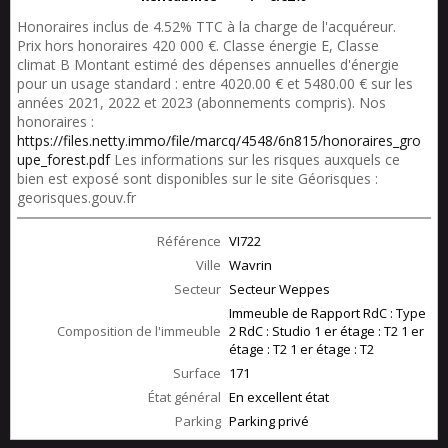
Honoraires inclus de 4.52% TTC à la charge de l'acquéreur.
Prix hors honoraires 420 000 €. Classe énergie E, Classe
climat B Montant estimé des dépenses annuelles d'énergie
pour un usage standard : entre 4020.00 € et 5480.00 € sur les
années 2021, 2022 et 2023 (abonnements compris). Nos
honoraires :
https://files.netty.immo/file/marcq/4548/6n815/honoraires_gro
upe_forest.pdf
Les informations sur les risques auxquels ce
bien est exposé sont disponibles sur le site Géorisques :
georisques.gouv.fr
Référence
VI722
Ville
Wavrin
Secteur
Secteur Weppes
Immeuble de Rapport RdC : Type
Composition de l'immeuble
2 RdC : Studio 1 er étage : T2 1 er
étage : T2 1 er étage : T2
Surface
171
État général
En excellent état
Parking
Parking privé