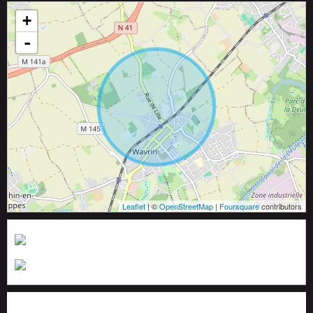
+
-
Leaflet
| ©
OpenStreetMap
|
Foursquare
contributors