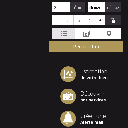
m² min
m² max
1
2
3
4
+
Estimation
de votre bien
Découvrir
nos services
Créer une
Alerte mail