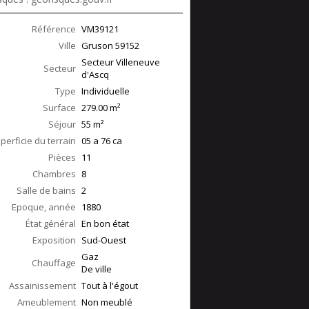
Référence
VM39121
Ville
Gruson
59152
Secteur Villeneuve
Secteur
d'Ascq
Type
Individuelle
Surface
279.00
m²
Séjour
55
m²
perficie du terrain
05 a 76 ca
Pièces
11
Chambres
8
Salle de bains
2
Epoque, année
1880
État général
En bon état
Exposition
Sud-Ouest
Gaz
Chauffage
De ville
Assainissement
Tout à l'égout
Ameublement
Non meublé