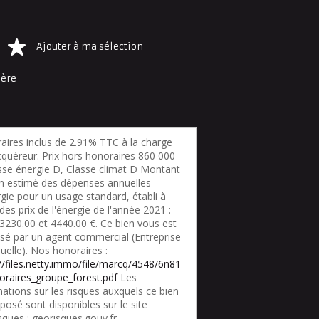
Ajouter à ma sélection
ière
aires inclus de 2.91% TTC à la charge
cquéreur. Prix hors honoraires 860 000
asse énergie D, Classe climat D Montant
 estimé des dépenses annuelles
gie pour un usage standard, établi à
 des prix de l'énergie de l'année 2021 :
 3230.00 et 4440.00 €. Ce bien vous est
sé par un agent commercial (Entreprise
duelle). Nos honoraires :
://files.netty.immo/file/marcq/4548/6n81
oraires_groupe_forest.pdf
Les
ations sur les risques auxquels ce bien
posé sont disponibles sur le site
sques : georisques.gouv.fr