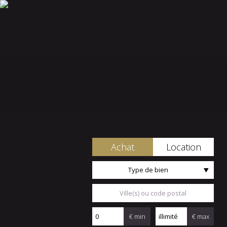
Achat
Location
Type de bien
€ min
€ max