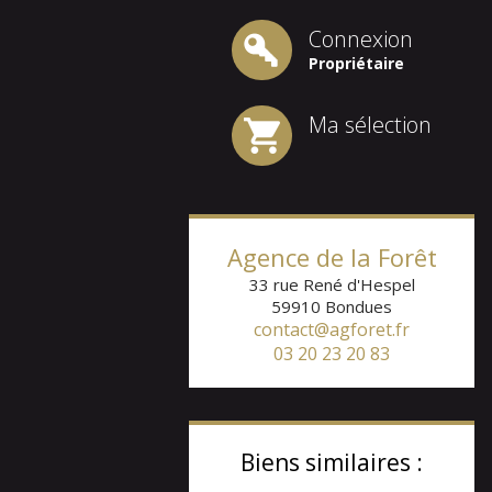
Connexion
Propriétaire
Ma sélection
Agence de la Forêt
33 rue René d'Hespel
59910
Bondues
contact@agforet.fr
03 20 23 20 83
Biens similaires :