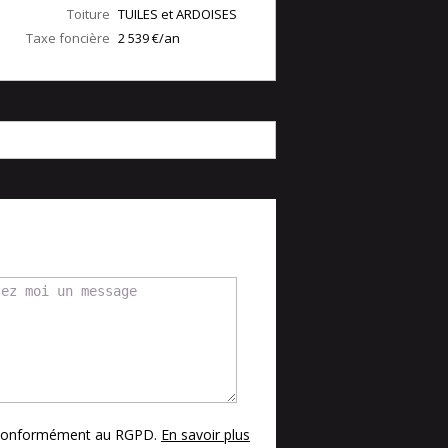
Toiture
TUILES et ARDOISES
Taxe foncière
2 539 €/an
s conformément au RGPD.
En savoir plus