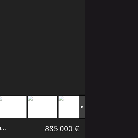
885 000 €
Maison individuelle Gruson Secteur Villeneuve d'Ascq
279 m²