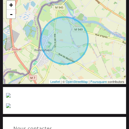
+
-
Leaflet
| ©
OpenStreetMap
|
Foursquare
contributors
Nous contacter