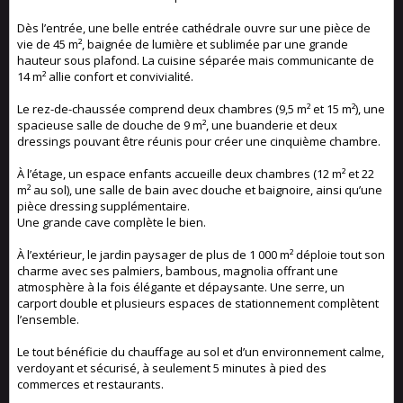
Dès l’entrée, une belle entrée cathédrale ouvre sur une pièce de
vie de 45 m², baignée de lumière et sublimée par une grande
hauteur sous plafond. La cuisine séparée mais communicante de
14 m² allie confort et convivialité.
Le rez-de-chaussée comprend deux chambres (9,5 m² et 15 m²), une
spacieuse salle de douche de 9 m², une buanderie et deux
dressings pouvant être réunis pour créer une cinquième chambre.
À l’étage, un espace enfants accueille deux chambres (12 m² et 22
m² au sol), une salle de bain avec douche et baignoire, ainsi qu’une
pièce dressing supplémentaire.
Une grande cave complète le bien.
À l’extérieur, le jardin paysager de plus de 1 000 m² déploie tout son
charme avec ses palmiers, bambous, magnolia offrant une
atmosphère à la fois élégante et dépaysante. Une serre, un
carport double et plusieurs espaces de stationnement complètent
l’ensemble.
Le tout bénéficie du chauffage au sol et d’un environnement calme,
verdoyant et sécurisé, à seulement 5 minutes à pied des
commerces et restaurants.