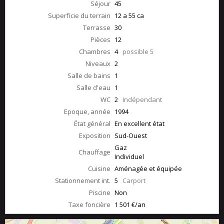
Séjour
45
Superficie du terrain
12 a 55 ca
Terrasse
30
Pièces
12
Chambres
4
possible 5
Niveaux
2
Salle de bains
1
Salle d'eau
1
WC
2
Indépendant
Epoque, année
1994
État général
En excellent état
Exposition
Sud-Ouest
Gaz
Chauffage
Individuel
Cuisine
Aménagée et équipée
Stationnement int.
5
Carport
Piscine
Non
Taxe foncière
1 501 €/an