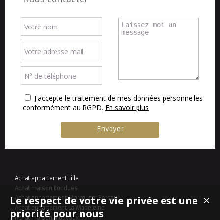
J'accepte le traitement de mes données personnelles
conformément au RGPD.
En savoir plus
Achat appartement Lille
Achat maison Bondues
Le respect de votre vie privée est une
Achat appartement Marcq-en-Baroeul
✕
Achat appartement La Madeleine
priorité pour nous
Achat maison Mouvaux