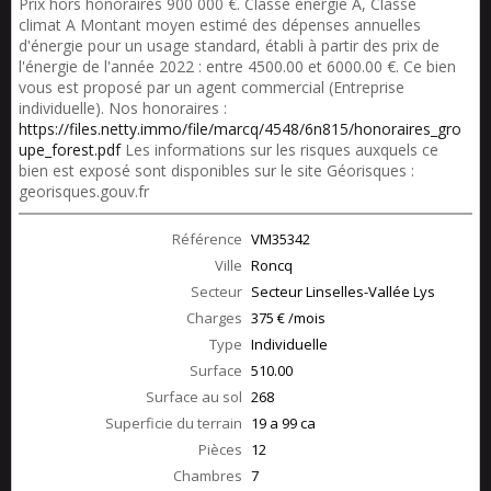
Prix hors honoraires 900 000 €. Classe énergie A, Classe
climat A Montant moyen estimé des dépenses annuelles
d'énergie pour un usage standard, établi à partir des prix de
l'énergie de l'année 2022 : entre 4500.00 et 6000.00 €. Ce bien
vous est proposé par un agent commercial (Entreprise
individuelle). Nos honoraires :
https://files.netty.immo/file/marcq/4548/6n815/honoraires_gro
upe_forest.pdf
Les informations sur les risques auxquels ce
bien est exposé sont disponibles sur le site Géorisques :
georisques.gouv.fr
Référence
VM35342
Ville
Roncq
Secteur
Secteur Linselles-Vallée Lys
Charges
375 € /mois
Type
Individuelle
Surface
510.00
Surface au sol
268
Superficie du terrain
19 a 99 ca
Pièces
12
Chambres
7