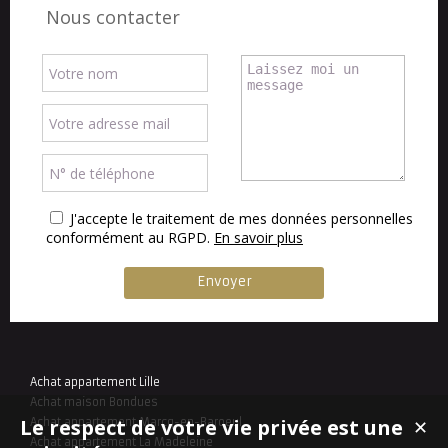
Nous contacter
J'accepte le traitement de mes données personnelles
conformément au RGPD.
En savoir plus
Achat appartement Lille
Achat maison Bondues
Le respect de votre vie privée est une
Achat appartement Marcq-en-Baroeul
✕
Achat appartement La Madeleine