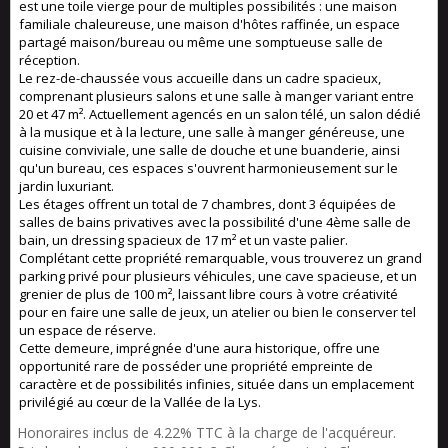
est une toile vierge pour de multiples possibilités : une maison
familiale chaleureuse, une maison d'hôtes raffinée, un espace
partagé maison/bureau ou même une somptueuse salle de
réception.
Le rez-de-chaussée vous accueille dans un cadre spacieux,
comprenant plusieurs salons et une salle à manger variant entre
20 et 47 m². Actuellement agencés en un salon télé, un salon dédié
à la musique et à la lecture, une salle à manger généreuse, une
cuisine conviviale, une salle de douche et une buanderie, ainsi
qu'un bureau, ces espaces s'ouvrent harmonieusement sur le
jardin luxuriant.
Les étages offrent un total de 7 chambres, dont 3 équipées de
salles de bains privatives avec la possibilité d'une 4ème salle de
bain, un dressing spacieux de 17 m² et un vaste palier.
Complétant cette propriété remarquable, vous trouverez un grand
parking privé pour plusieurs véhicules, une cave spacieuse, et un
grenier de plus de 100 m², laissant libre cours à votre créativité
pour en faire une salle de jeux, un atelier ou bien le conserver tel
un espace de réserve.
Cette demeure, imprégnée d'une aura historique, offre une
opportunité rare de posséder une propriété empreinte de
caractère et de possibilités infinies, située dans un emplacement
privilégié au cœur de la Vallée de la Lys.
Honoraires inclus de 4.22% TTC à la charge de l'acquéreur.