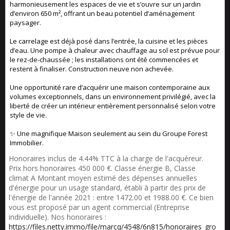
harmonieusement les espaces de vie et s’ouvre sur un jardin
d’environ 650 m², offrant un beau potentiel d’aménagement
paysager.
Le carrelage est déjà posé dans l’entrée, la cuisine et les pièces
d’eau. Une pompe à chaleur avec chauffage au sol est prévue pour
le rez-de-chaussée ; les installations ont été commencées et
restent à finaliser. Construction neuve non achevée.
Une opportunité rare d’acquérir une maison contemporaine aux
volumes exceptionnels, dans un environnement privilégié, avec la
liberté de créer un intérieur entièrement personnalisé selon votre
style de vie.
✨ Une magnifique Maison seulement au sein du Groupe Forest
Immobilier.
Honoraires inclus de 4.44% TTC à la charge de l'acquéreur.
Prix hors honoraires 450 000 €. Classe énergie B, Classe
climat A Montant moyen estimé des dépenses annuelles
d'énergie pour un usage standard, établi à partir des prix de
l'énergie de l'année 2021 : entre 1472.00 et 1988.00 €. Ce bien
vous est proposé par un agent commercial (Entreprise
individuelle). Nos honoraires :
https://files.netty.immo/file/marcq/4548/6n815/honoraires_gro