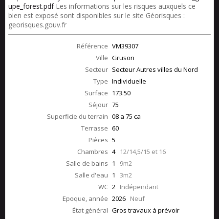
upe_forest.pdf
Les informations sur les risques auxquels ce
bien est exposé sont disponibles sur le site Géorisques :
georisques.gouv.fr
Référence
VM39307
Ville
Gruson
Secteur
Secteur Autres villes du Nord
Type
Individuelle
Surface
173.50
Séjour
75
Superficie du terrain
08 a 75 ca
Terrasse
60
Pièces
5
Chambres
4
12/14,5/15 et 16
Salle de bains
1
9m2
Salle d'eau
1
3m2
WC
2
Indépendant
Epoque, année
2026
Neuf
État général
Gros travaux à prévoir