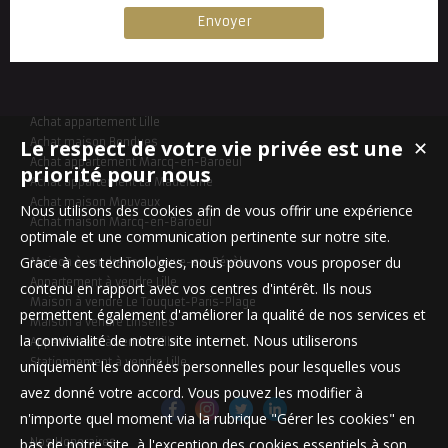
Achat appartement Lille
Le respect de votre vie privée est une
Achat maison Bondues
✕
Achat appartement Marcq-en-Baroeul
priorité pour nous
Achat appartement La Madeleine
Achat maison Mouvaux
Nous utilisons des cookies afin de vous offrir une expérience
Achat maison Marcq-en-Baroeul
optimale et une communication pertinente sur notre site.
Grace à ces technologies, nous pouvons vous proposer du
Maison à vendre Templeuve-en-Pévèle
Appartement à vendre Lille
contenu en rapport avec vos centres d'intérêt. Ils nous
Maison à vendre Le Touquet-Paris-Plage
permettent également d'améliorer la qualité de nos services et
Maison à vendre Linselles
la convivialité de notre site internet. Nous utiliserons
Appartement à vendre Lille
Stationnement à vendre Lille
uniquement les données personnelles pour lesquelles vous
avez donné votre accord. Vous pouvez les modifier à
n'importe quel moment via la rubrique "Gérer les cookies" en
bas de notre site, à l'exception des cookies essentiels à son
Nos Honoraires