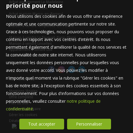
Achat appartement La Madeleine
priorité pour nous
Achat maison Mouvaux
Achat maison Marcq-en-Baroeul
Nous utilisons des cookies afin de vous offrir une expérience
optimale et une communication pertinente sur notre site.
Maison à vendre Templeuve-en-Pévèle
Grace à ces technologies, nous pouvons vous proposer du
Appartement à vendre Lille
Maison à vendre Le Touquet-Paris-Plage
contenu en rapport avec vos centres d'intérêt. Ils nous
Maison à vendre Linselles
permettent également d'améliorer la qualité de nos services et
Appartement à vendre Lille
la convivialité de notre site internet. Nous utiliserons
Stationnement à vendre Lille
uniquement les données personnelles pour lesquelles vous
avez donné votre accord. Vous pouvez les modifier à
n'importe quel moment via la rubrique "Gérer les cookies" en
Nos Honoraires
bas de notre site, à l'exception des cookies essentiels à son
Qui sommes-nous
Mentions légales
fonctionnement. Pour plus d'informations sur vos données
Offre complète
personnelles, veuillez consulter
notre politique de
Plan du site
confidentialité
.
Espace propriétaire
Gérer les cookies
Création site internet immobilier
Tout accepter
Personnaliser