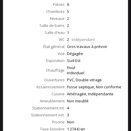
Pièces
6
Chambres
5
Niveaux
2
Salle de bains
2
Salle d'eau
1
WC
2
Indépendant
État général
Gros travaux à prévoir
Vue
Dégagée
Exposition
Sud-Est
Fioul
Chauffage
Individuel
Ouvertures
PVC, Double vitrage
Assainissement
Fosse septique, Non conforme
Cuisine
Aménagée, Indépendante
Ameublement
Non meublé
Stationnement int.
4
Stationnement ext.
3
Piscine
Non
Taxe foncière
1 274 €/an