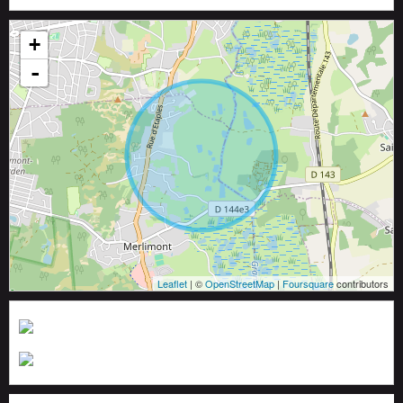
+
-
Leaflet
| ©
OpenStreetMap
|
Foursquare
contributors