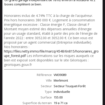
Un grand garage indépendant de 78 m2 environ à restaurer et 2
boxes complètent ce bien.
Honoraires inclus de 4.74% TTC à la charge de l'acquéreur.
Prix hors honoraires 380 000 €. Logement à consommation
énergétique excessive : Classe énergie F, Classe climat F
Montant moyen estimé des dépenses annuelles d'énergie
pour un usage standard, établi à partir des prix de l'énergie de
l'année 2022 : entre 3052.00 et 3052.00 €. Ce bien vous est
proposé par un agent commercial (Entreprise individuelle).
Nos honoraires :
https://files.netty.immo/file/marcq/4548/6n815/honoraires_gro
upe_forest.pdf
Les informations sur les risques auxquels ce
bien est exposé sont disponibles sur le site Géorisques :
georisques.gouv.fr
Référence
VM39089
Ville
Merlimont
Secteur
Secteur Touquet-Forêt
Type
Individuelle
Surface
155.00
Superficie du terrain
19 a 71 ca