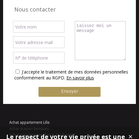
Nous contacter
J'accepte le traitement de mes données personnelles
conformément au RGPD.
En savoir plus
Achat appartement Lille
Achat maison Bondues
Le respect de votre vie privée est une
Achat appartement Marcq-en-Baroeul
✕