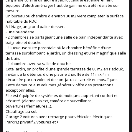
La grande cuisine dinatoire avec îlot central est entièrement
équipée d'électroménager haut de gamme et a été réalisée sur
mesure.
Un bureau ou chambre d'environ 30 m2 vient compléter la surface
habitable du RDC.
A l'étage, un grand palier dessert :
- une buanderie
- 2 chambres se partageant une salle de bain indépendante avec
baignoire et douche
- 1 luxueuse suite parentale où la chambre bénéficie d'une
terrasse surplombant le jardin, un dressing et une magnifique salle
de bain.
- 1 chambre avec sa salle de douche.
Coté jardin, on profite d'une grande terrasse de 80 m2 en Padouk,
invitant à la détente, d'une piscine chauffée de 11 m x 4 m
sécurisée par un volet et de son jacuzzi carrelé en mosaïques.
Cette demeure aux volumes généreux offre des prestations
exceptionnelles.
Elle est équipée de systèmes domotiques apportant confort et
sécurité. (Alarme int/ext, caméra de surveillance,
ouvertures/fermetures...).
Chauffage au sol.
Garage 2 voitures avec recharge pour véhicules électriques.
Parking privatif 2 voitures et +