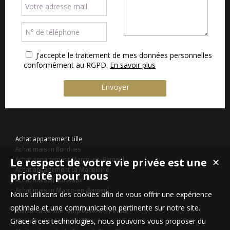
J'accepte le traitement de mes données personnelles
conformément au RGPD.
En savoir plus
Achat appartement Lille
Achat maison Bondues
Le respect de votre vie privée est une
Achat appartement Marcq-en-Baroeul
✕
Achat appartement La Madeleine
priorité pour nous
Achat maison Mouvaux
Achat maison Marcq-en-Baroeul
Nous utilisons des cookies afin de vous offrir une expérience
optimale et une communication pertinente sur notre site.
Maison à vendre Templeuve-en-Pévèle
Grace à ces technologies, nous pouvons vous proposer du
Appartement à vendre Lille