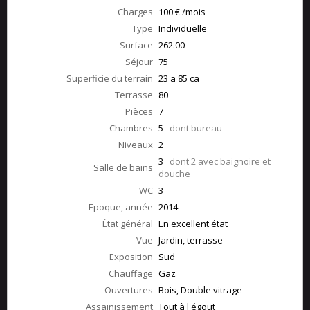
Charges
100 € /mois
Type
Individuelle
Surface
262.00
Séjour
75
Superficie du terrain
23 a 85 ca
Terrasse
80
Pièces
7
Chambres
5
dont bureau
Niveaux
2
3
dont 2 avec baignoire et
Salle de bains
douche
WC
3
Epoque, année
2014
État général
En excellent état
Vue
Jardin, terrasse
Exposition
Sud
Chauffage
Gaz
Ouvertures
Bois, Double vitrage
Assainissement
Tout à l'égout