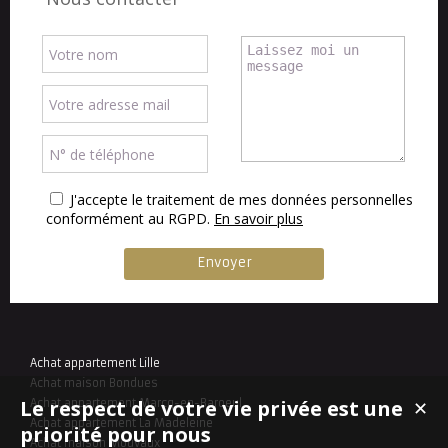
J'accepte le traitement de mes données personnelles
conformément au RGPD.
En savoir plus
Achat appartement Lille
Achat maison Bondues
Le respect de votre vie privée est une
Achat appartement Marcq-en-Baroeul
✕
Achat appartement La Madeleine
priorité pour nous
Achat maison Mouvaux