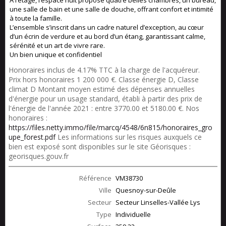
À l’étage, l’espace nuit propose quatre belles chambres, un bureau,
une salle de bain et une salle de douche, offrant confort et intimité
à toute la famille.
L’ensemble s’inscrit dans un cadre naturel d’exception, au cœur
d’un écrin de verdure et au bord d’un étang, garantissant calme,
sérénité et un art de vivre rare.
Un bien unique et confidentiel
Honoraires inclus de 4.17% TTC à la charge de l'acquéreur.
Prix hors honoraires 1 200 000 €. Classe énergie D, Classe
climat D Montant moyen estimé des dépenses annuelles
d'énergie pour un usage standard, établi à partir des prix de
l'énergie de l'année 2021 : entre 3770.00 et 5180.00 €. Nos
honoraires :
https://files.netty.immo/file/marcq/4548/6n815/honoraires_gro
upe_forest.pdf
Les informations sur les risques auxquels ce
bien est exposé sont disponibles sur le site Géorisques :
georisques.gouv.fr
Référence
VM38730
Ville
Quesnoy-sur-Deûle
Secteur
Secteur Linselles-Vallée Lys
Type
Individuelle