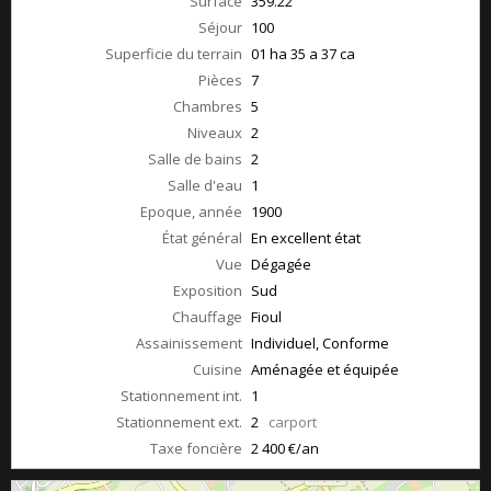
Surface
359.22
Séjour
100
Superficie du terrain
01 ha 35 a 37 ca
Pièces
7
Chambres
5
Niveaux
2
Salle de bains
2
Salle d'eau
1
Epoque, année
1900
État général
En excellent état
Vue
Dégagée
Exposition
Sud
Chauffage
Fioul
Assainissement
Individuel, Conforme
Cuisine
Aménagée et équipée
Stationnement int.
1
Stationnement ext.
2
carport
Taxe foncière
2 400 €/an