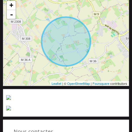
+
-
Leaflet
| ©
OpenStreetMap
|
Foursquare
contributors
Nous contacter