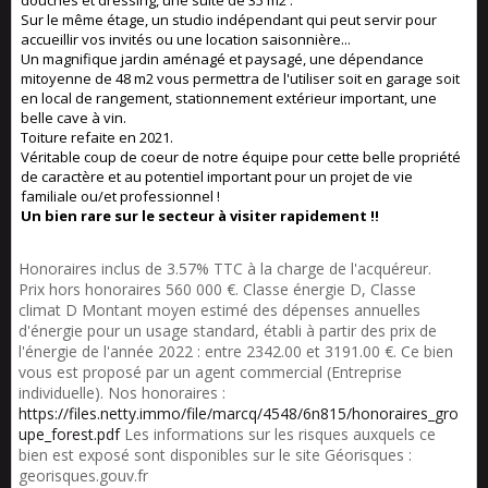
douches et dressing, une suite de 35 m2 .
Sur le même étage, un studio indépendant qui peut servir pour
accueillir vos invités ou une location saisonnière...
Un magnifique jardin aménagé et paysagé, une dépendance
mitoyenne de 48 m2 vous permettra de l'utiliser soit en garage soit
en local de rangement, stationnement extérieur important, une
belle cave à vin.
Toiture refaite en 2021.
Véritable coup de coeur de notre équipe pour cette belle propriété
de caractère et au potentiel important pour un projet de vie
familiale ou/et professionnel !
Un bien rare sur le secteur à visiter rapidement !!
Honoraires inclus de 3.57% TTC à la charge de l'acquéreur.
Prix hors honoraires 560 000 €. Classe énergie D, Classe
climat D Montant moyen estimé des dépenses annuelles
d'énergie pour un usage standard, établi à partir des prix de
l'énergie de l'année 2022 : entre 2342.00 et 3191.00 €. Ce bien
vous est proposé par un agent commercial (Entreprise
individuelle). Nos honoraires :
https://files.netty.immo/file/marcq/4548/6n815/honoraires_gro
upe_forest.pdf
Les informations sur les risques auxquels ce
bien est exposé sont disponibles sur le site Géorisques :
georisques.gouv.fr