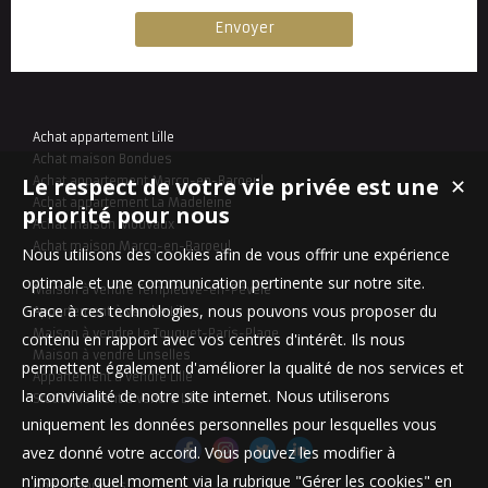
Achat appartement Lille
Achat maison Bondues
Le respect de votre vie privée est une
Achat appartement Marcq-en-Baroeul
✕
Achat appartement La Madeleine
priorité pour nous
Achat maison Mouvaux
Achat maison Marcq-en-Baroeul
Nous utilisons des cookies afin de vous offrir une expérience
optimale et une communication pertinente sur notre site.
Maison à vendre Templeuve-en-Pévèle
Grace à ces technologies, nous pouvons vous proposer du
Appartement à vendre Lille
Maison à vendre Le Touquet-Paris-Plage
contenu en rapport avec vos centres d'intérêt. Ils nous
Maison à vendre Linselles
permettent également d'améliorer la qualité de nos services et
Appartement à vendre Lille
la convivialité de notre site internet. Nous utiliserons
Stationnement à vendre Lille
uniquement les données personnelles pour lesquelles vous
avez donné votre accord. Vous pouvez les modifier à
n'importe quel moment via la rubrique "Gérer les cookies" en
Nos Honoraires