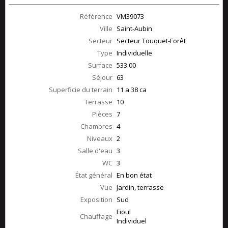
Référence
VM39073
Ville
Saint-Aubin
Secteur
Secteur Touquet-Forêt
Type
Individuelle
Surface
533.00
Séjour
63
Superficie du terrain
11 a 38 ca
Terrasse
10
Pièces
7
Chambres
4
Niveaux
2
Salle d'eau
3
WC
3
État général
En bon état
Vue
Jardin, terrasse
Exposition
Sud
Fioul
Chauffage
Individuel