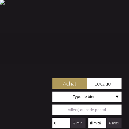
Achat
Location
Type de bien
€ min
€ max