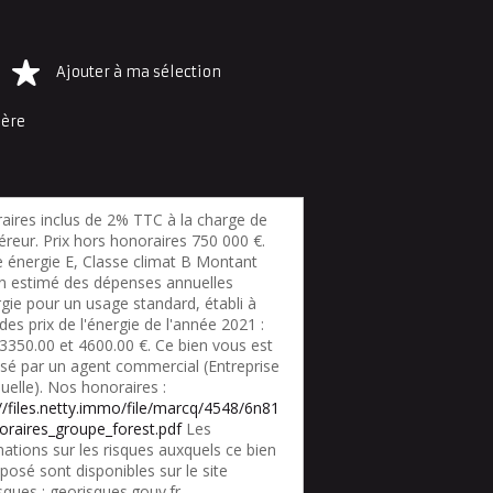
Ajouter à ma sélection
ière
aires inclus de 2% TTC à la charge de
éreur. Prix hors honoraires 750 000 €.
e énergie E, Classe climat B Montant
 estimé des dépenses annuelles
gie pour un usage standard, établi à
 des prix de l'énergie de l'année 2021 :
 3350.00 et 4600.00 €. Ce bien vous est
sé par un agent commercial (Entreprise
duelle). Nos honoraires :
://files.netty.immo/file/marcq/4548/6n81
oraires_groupe_forest.pdf
Les
ations sur les risques auxquels ce bien
posé sont disponibles sur le site
sques : georisques.gouv.fr