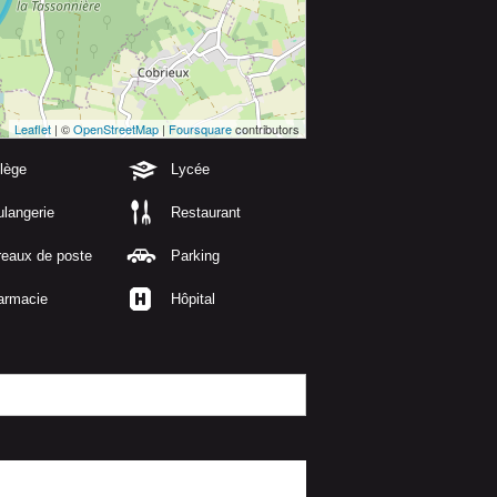
Leaflet
| ©
OpenStreetMap
|
Foursquare
contributors
lège
Lycée
langerie
Restaurant
reaux de poste
Parking
armacie
Hôpital