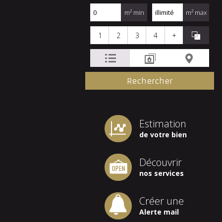
m² min
m² max
1
2
3
4
+
Estimation
de votre bien
Découvrir
nos services
Créer une
Alerte mail