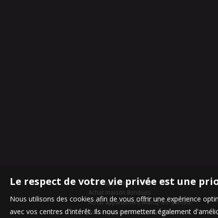
Le respect de votre vie privée est une pri
Achat appartement Lille
Achat maison Bondues
Nous utilisons des cookies afin de vous offrir une expérience op
Achat appartement Marcq-en-Baroeul
avec vos centres d'intérêt. Ils nous permettent également d'amélior
Achat appartement La Madeleine