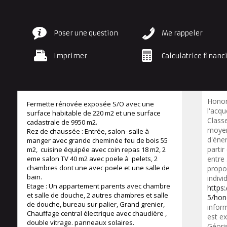
Poser une question
Me rappeler
Imprimer
Calculatrice financ
Honor
Fermette rénovée exposée S/O avec une
l'acqu
surface habitable de 220 m2 et une surface
Class
cadastrale de 9950 m2.
moyen
Rez de chaussée : Entrée, salon- salle à
d'éner
manger avec grande cheminée feu de bois 55
partir
m2, cuisine équipée avec coin repas 18 m2, 2
eme salon TV 40 m2 avec poele à pelets, 2
entre
chambres dont une avec poele et une salle de
propo
bain.
indivi
Etage : Un appartement parents avec chambre
https
et salle de douche, 2 autres chambres et salle
5/hon
de douche, bureau sur palier, Grand grenier,
inform
Chauffage central électrique avec chaudière ,
est ex
double vitrage. panneaux solaires.
Géori