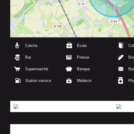
Crèche
École
Col
Bar
Presse
Bou
Supermarché
Banque
Bu
Station service
Médecin
Ph