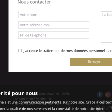
Nous contacter
J'accepte le traitement de mes données personnelle
orité pour nous
Maison à vendre Templeuve-en-Pévèle
Appartement à vendre Lille
timale et une communication pertinente sur notre site. Grace à ces 
Nos Honor
Maison à vendre Le Touquet-Paris-Plage
Qui somm
er la qualité de nos services et la convivialité de notre site interne
Maison à vendre Linselles
Mentions l