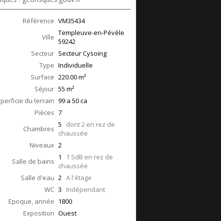
Référence
VM35434
Templeuve-en-Pévèle
Ville
59242
Secteur
Secteur Cysoing
Type
Individuelle
Surface
220.00
m²
Séjour
55
m²
perficie du terrain
99 a 50 ca
Pièces
7
5
dont 2 en rez de
Chambres
chaussée
Niveaux
2
1
1 SdB en rez de
Salle de bains
chaussée
Salle d'eau
2
A l'étage
WC
3
Indépendant
Epoque, année
1800
Exposition
Ouest