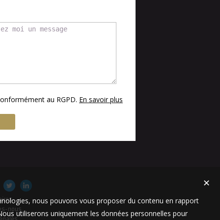
s conformément au RGPD.
En savoir plus
✕
technologies, nous pouvons vous proposer du contenu en rapport
aires
es-nous
t. Nous utiliserons uniquement les données personnelles pour
égales