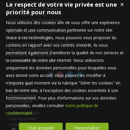
Le respect de votre vie privée est une
Achat appartement Marcq-en-Baroeul
✕
Achat appartement La Madeleine
priorité pour nous
Achat maison Mouvaux
Achat maison Marcq-en-Baroeul
Nous utilisons des cookies afin de vous offrir une expérience
optimale et une communication pertinente sur notre site.
Maison à vendre Templeuve-en-Pévèle
Grace à ces technologies, nous pouvons vous proposer du
Appartement à vendre Lille
Maison à vendre Le Touquet-Paris-Plage
contenu en rapport avec vos centres d'intérêt. Ils nous
Maison à vendre Linselles
permettent également d'améliorer la qualité de nos services et
Appartement à vendre Lille
la convivialité de notre site internet. Nous utiliserons
Stationnement à vendre Lille
uniquement les données personnelles pour lesquelles vous
avez donné votre accord. Vous pouvez les modifier à
n'importe quel moment via la rubrique "Gérer les cookies" en
Nos Honoraires
bas de notre site, à l'exception des cookies essentiels à son
Qui sommes-nous
Mentions légales
fonctionnement. Pour plus d'informations sur vos données
Offre complète
personnelles, veuillez consulter
notre politique de
Plan du site
confidentialité
.
Espace propriétaire
Gérer les cookies
Création site internet immobilier
Tout accepter
Personnaliser