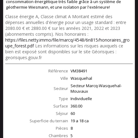
consommation énergétique très faible grâce à un système de
géothermie Wiesmann, et une isolation par l'extérieure!
Classe énergie A, Classe climat A Montant estimé des
dépenses annuelles d'énergie pour un usage standard : entre
2080.00 € et 2880.00 € sur les années 2021, 2022 et 2023
(abonnements compris). Nos honoraires :
https://files.netty.immo/file/marcq/4548/6n815/honoraires_gro
upe_forest.pdf
Les informations sur les risques auxquels ce
bien est exposé sont disponibles sur le site Géorisques :
georisques.gouv.fr
Référence
VM38491
Ville
Wasquehal
Secteur Marcq-Wasquehal-
Secteur
Mouvaux
Type
Individuelle
Surface
360.00
Séjour
60
Superficie du terrain
19 a 18 ca
Pièces
8
Chambres
5