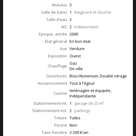
Niveaux
3
Salle de bains
1
Baignoire et douche
Salle d'eau
2
WC
2
Indépendant
Epoque, année
2000
État général
En bon état
Vue
Verdure
Exposition
Ouest
Gaz
Chauffage
De ville
Ouvertures
Bois/Aluminium, Double vitrage
Assainissement
Tout à l'égout
Aménagée et équipée,
Cuisine
Indépendante
Stationnement int.
1
garage de 25 m²
Stationnement ext.
2
parkings
Toiture
Tuiles
Piscine
Non
Taxe foncière
3 200 €/an