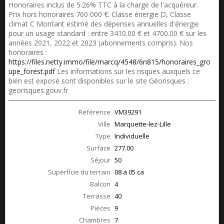
Honoraires inclus de 5.26% TTC à la charge de l'acquéreur.
Prix hors honoraires 760 000 €. Classe énergie D, Classe
climat C Montant estimé des dépenses annuelles d'énergie
pour un usage standard : entre 3410.00 € et 4700.00 € sur les
années 2021, 2022 et 2023 (abonnements compris). Nos
honoraires :
https://files.netty.immo/file/marcq/4548/6n815/honoraires_gro
upe_forest.pdf
Les informations sur les risques auxquels ce
bien est exposé sont disponibles sur le site Géorisques :
georisques.gouv.fr
Référence
VM39291
Ville
Marquette-lez-Lille
Type
Individuelle
Surface
277.00
Séjour
50
Superficie du terrain
08 a 05 ca
Balcon
4
Terrasse
40
Pièces
9
Chambres
7