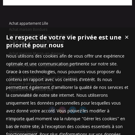
Achat appartement Lille
Achat maison Bondues
Le respect de votre vie privée est une
Achat appartement Marcq-en-Baroeul
✕
Achat appartement La Madeleine
priorité pour nous
Achat maison Mouvaux
Achat maison Marcq-en-Baroeul
Nous utilisons des cookies afin de vous offrir une expérience
optimale et une communication pertinente sur notre site.
Maison à vendre Templeuve-en-Pévèle
Grace à ces technologies, nous pouvons vous proposer du
Appartement à vendre Lille
Maison à vendre Le Touquet-Paris-Plage
contenu en rapport avec vos centres d'intérêt. Ils nous
Maison à vendre Linselles
permettent également d'améliorer la qualité de nos services et
Appartement à vendre Lille
la convivialité de notre site internet. Nous utiliserons
Stationnement à vendre Lille
uniquement les données personnelles pour lesquelles vous
avez donné votre accord. Vous pouvez les modifier à
n'importe quel moment via la rubrique "Gérer les cookies" en
Nos Honoraires
bas de notre site, à l'exception des cookies essentiels à son
Qui sommes-nous
Mentions légales
fonctionnement. Pour plus d'informations sur vos données