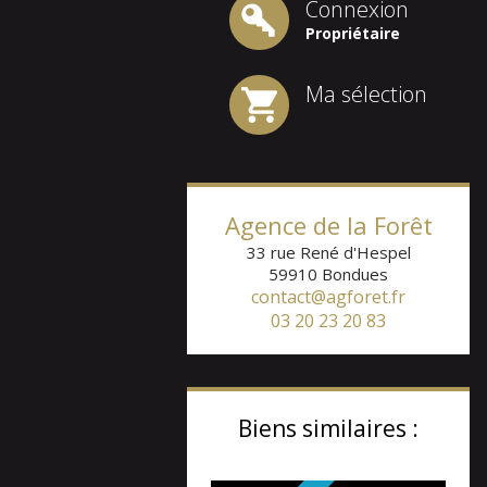
Connexion
Propriétaire
Ma sélection
Agence de la Forêt
33 rue René d'Hespel
59910
Bondues
contact@agforet.fr
03 20 23 20 83
Biens similaires :