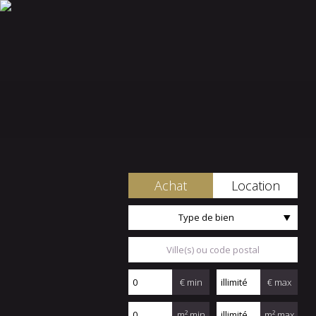
Achat
Location
Type de bien
€ min
€ max
m² min
m² max