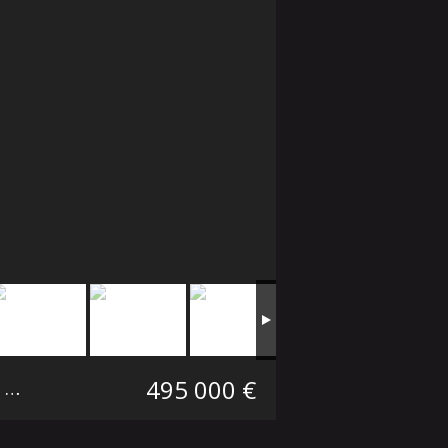
495 000 €
Maison mitoyenne 1 côté Mouvaux Secteur Marcq-Wasquehal-Mouvaux
105 m²