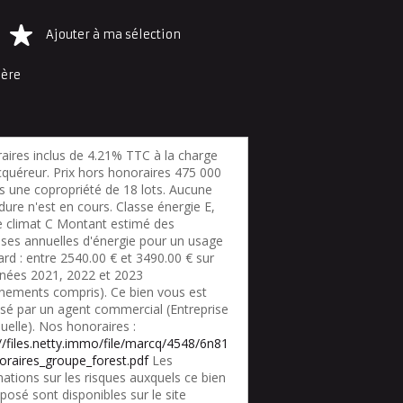
Ajouter à ma sélection
ière
aires inclus de 4.21% TTC à la charge
cquéreur. Prix hors honoraires 475 000
s une copropriété de 18 lots. Aucune
ure n'est en cours. Classe énergie E,
e climat C Montant estimé des
ses annuelles d'énergie pour un usage
rd : entre 2540.00 € et 3490.00 € sur
nnées 2021, 2022 et 2023
nements compris). Ce bien vous est
sé par un agent commercial (Entreprise
duelle). Nos honoraires :
://files.netty.immo/file/marcq/4548/6n81
oraires_groupe_forest.pdf
Les
ations sur les risques auxquels ce bien
posé sont disponibles sur le site