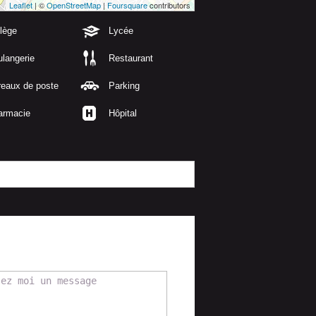
Leaflet
| ©
OpenStreetMap
|
Foursquare
contributors
lège
Lycée
langerie
Restaurant
reaux de poste
Parking
armacie
Hôpital