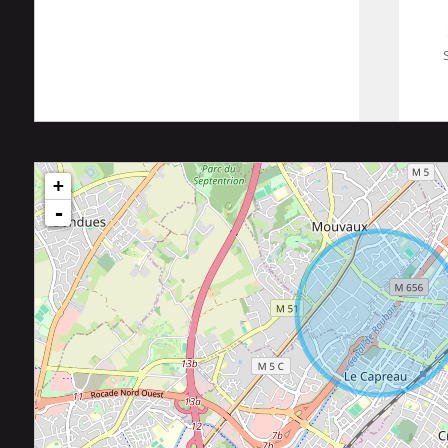
83 m²
+
-