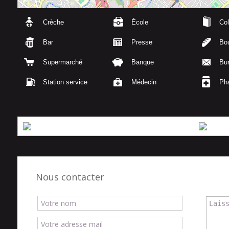
Crèche
École
Col
Bar
Presse
Bou
Supermarché
Banque
Bu
Station service
Médecin
Ph
Nous contacter