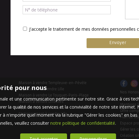
J'accepte le traitement de mes données personnelle
Maison à vendre Templeuve-en-Pévèle
orité pour nous
Appartement à vendre Lille
Nos Honor
Maison à vendre Le Touquet-Paris-Plage
timale et une communication pertinente sur notre site. Grace à ces 
Qui somm
Maison à vendre Linselles
Mentions l
er la qualité de nos services et la convivialité de notre site interne
Appartement à vendre Lille
Offre comp
Stationnement à vendre Lille
 à n'importe quel moment via la rubrique "Gérer les cookies" en bas d
Plan du sit
elles, veuillez consulter
notre politique de confidentialité
.
Espace pro
Gérer les 
Création si
Tout accepter
Personnaliser