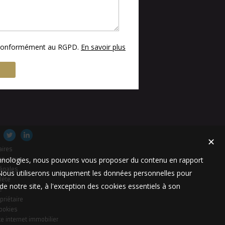
s conformément au RGPD.
En savoir plus
✕
aires
technologies, nous pouvons vous proposer du contenu en rapport
es-nous
égales
t. Nous utiliserons uniquement les données personnelles pour
lète
e notre site, à l'exception des cookies essentiels à son
e
priétaire
cookies
te internet immobilier