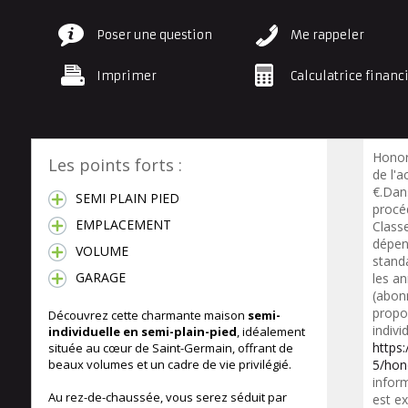
Poser une question
Me rappeler
Imprimer
Calculatrice financ
Honor
Les points forts :
de l'a
€.Dan
SEMI PLAIN PIED
procéd
EMPLACEMENT
Class
dépen
VOLUME
standa
GARAGE
les a
(abon
propo
Découvrez cette charmante maison
semi-
indivi
individuelle en semi-plain-pied
, idéalement
https
située au cœur de Saint-Germain, offrant de
beaux volumes et un cadre de vie privilégié.
5/hon
inform
Au rez-de-chaussée, vous serez séduit par
est ex