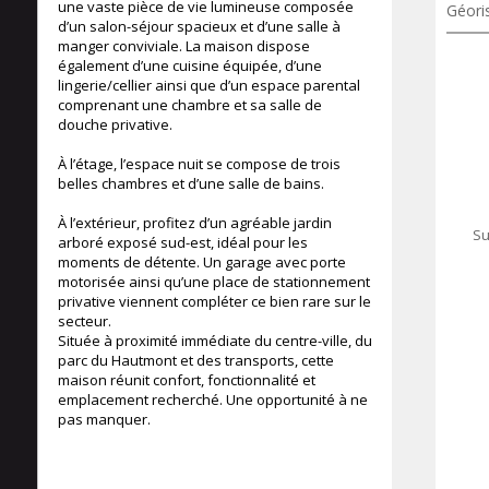
une vaste pièce de vie lumineuse composée
Géori
d’un salon-séjour spacieux et d’une salle à
manger conviviale. La maison dispose
également d’une cuisine équipée, d’une
lingerie/cellier ainsi que d’un espace parental
comprenant une chambre et sa salle de
douche privative.
À l’étage, l’espace nuit se compose de trois
belles chambres et d’une salle de bains.
91 m²
À l’extérieur, profitez d’un agréable jardin
Su
arboré exposé sud-est, idéal pour les
moments de détente. Un garage avec porte
motorisée ainsi qu’une place de stationnement
privative viennent compléter ce bien rare sur le
secteur.
Située à proximité immédiate du centre-ville, du
parc du Hautmont et des transports, cette
maison réunit confort, fonctionnalité et
emplacement recherché. Une opportunité à ne
pas manquer.
100 m²