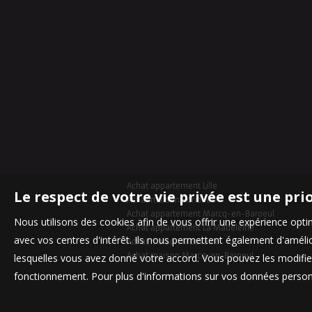
Achat appartement Lille
Le respect de votre vie privée est une pri
Achat maison Bondues
Achat appartement Marcq-en-Baroeul
Nous utilisons des cookies afin de vous offrir une expérience op
Achat appartement La Madeleine
avec vos centres d'intérêt. Ils nous permettent également d'amélior
Achat maison Mouvaux
Achat maison Marcq-en-Baroeul
lesquelles vous avez donné votre accord. Vous pouvez les modifier
fonctionnement. Pour plus d'informations sur vos données personn