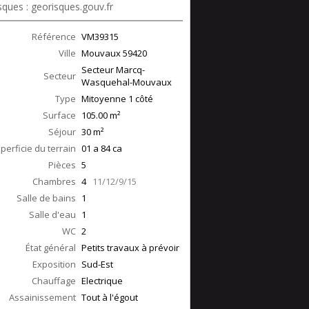
sques : georisques.gouv.fr
Référence
VM39315
Ville
Mouvaux
59420
Secteur Marcq-
Secteur
Wasquehal-Mouvaux
Type
Mitoyenne 1 côté
Surface
105.00
m²
Séjour
30
m²
perficie du terrain
01 a 84 ca
Pièces
5
Chambres
4
11/12/9/15
Salle de bains
1
Salle d'eau
1
WC
2
État général
Petits travaux à prévoir
Exposition
Sud-Est
Chauffage
Electrique
Assainissement
Tout à l'égout