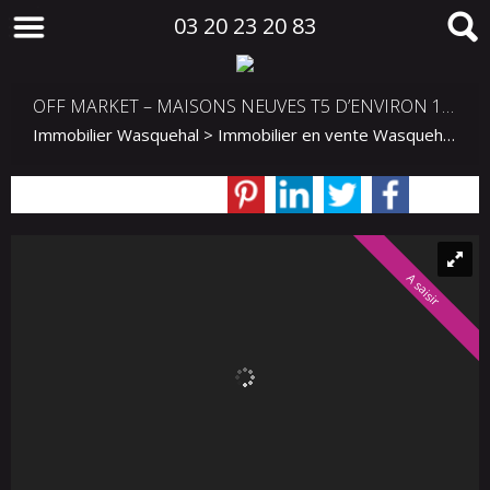
03 20 23 20 83
OFF MARKET – MAISONS NEUVES T5 D’ENVIRON 104 M² – DISPONIBLES CETTE ANNÉE
Immobilier Wasquehal
>
Immobilier en vente Wasquehal
>
M
A saisir