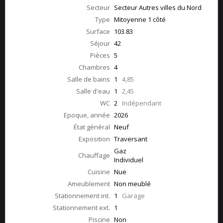
Secteur
Secteur Autres villes du Nord
Type
Mitoyenne 1 côté
Surface
103.83
Séjour
42
Pièces
5
Chambres
4
Salle de bains
1
4,85
Salle d'eau
1
2,45
WC
2
Indépendant
Epoque, année
2026
État général
Neuf
Exposition
Traversant
Gaz
Chauffage
Individuel
Cuisine
Nue
Ameublement
Non meublé
Stationnement int.
1
Garage
Stationnement ext.
1
Piscine
Non