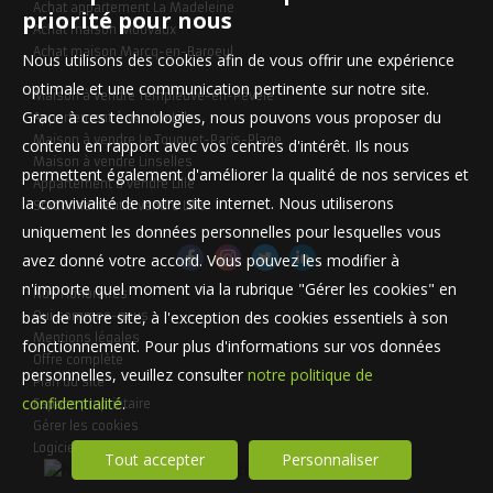
Achat appartement La Madeleine
priorité pour nous
Achat maison Mouvaux
Achat maison Marcq-en-Baroeul
Nous utilisons des cookies afin de vous offrir une expérience
optimale et une communication pertinente sur notre site.
Maison à vendre Templeuve-en-Pévèle
Grace à ces technologies, nous pouvons vous proposer du
Appartement à vendre Lille
Maison à vendre Le Touquet-Paris-Plage
contenu en rapport avec vos centres d'intérêt. Ils nous
Maison à vendre Linselles
permettent également d'améliorer la qualité de nos services et
Appartement à vendre Lille
la convivialité de notre site internet. Nous utiliserons
Stationnement à vendre Lille
uniquement les données personnelles pour lesquelles vous
avez donné votre accord. Vous pouvez les modifier à
n'importe quel moment via la rubrique "Gérer les cookies" en
Nos Honoraires
bas de notre site, à l'exception des cookies essentiels à son
Qui sommes-nous
Mentions légales
fonctionnement. Pour plus d'informations sur vos données
Offre complète
personnelles, veuillez consulter
notre politique de
Plan du site
confidentialité
.
Espace propriétaire
Gérer les cookies
Logiciel de transaction
Tout accepter
Personnaliser