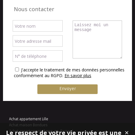
Nous contacter
J'accepte le traitement de mes données personnelles
conformément au RGPD.
En savoir plus
Achat appartement Lille
Achat maison Bondues
Le respect de votre vie privée est une
Achat appartement Marcq-en-Baroeul
✕