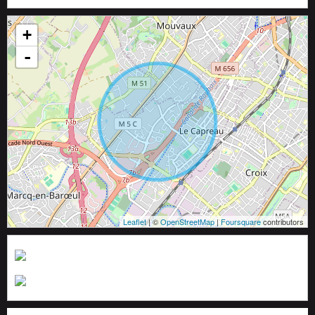
+
-
Leaflet
| ©
OpenStreetMap
|
Foursquare
contributors