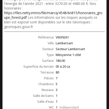
l'énergie de l'année 2021 : entre 3270.00 et 4480.00 €. Nos
honoraires :
https://files.netty.immo/file/marcq/4548/6n815/honoraires_gro
upe_forest.pdf
Les informations sur les risques auxquels ce
bien est exposé sont disponibles sur le site Géorisques :
georisques.gouv.fr
Référence
VM39261
Ville
Lambersart
Secteur
Secteur Lambersart
Type
Mitoyenne 1 côté
Surface
180.00
Superficie du terrain
05 a 20 ca
Terrasse
80
Pièces
7
Chambres
5
Niveaux
3
Salle de bains
1
Salle d'eau
1
WC
1
Indépendant