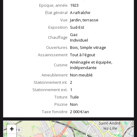
Epoque, année
1923
État général
A rafraîchir
Vue
Jardin, terrasse
Exposition
Sud-Est
Gaz
Chauffage
Individuel
Ouvertures
Bois, Simple vitrage
Assainissement
Tout à l'égout
Aménagée et équipée,
Cuisine
Indépendante
Ameublement
Non meublé
Stationnement int.
2
Stationnement ext.
1
Toiture
Tuile
Piscine
Non
Taxe foncière
2 000 €/an
+