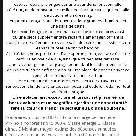
espace repas, prolongée par une buanderie fonctionnelle.
Côté nuit, un demi niveau accueille une chambre ainsi qu'une salle
de douche et un dressing.
Au premier étage, vous découvrirez deux grandes chambres et
une salle de bains.
Le second étage propose deux autres belles chambres ainsi
qu'une pièce supplémentaire restant à aménager, offrant la
possibilité de créer une troisième salle de bains, un dressing ou un
espace bureau selon vos besoins.
À l'extérieur, vous profiterez d'un superbe jardin, véritable écrin de
verdure en cœur de ville, ainsi que d'une vaste terrasse.
Une cave, un grenier, un garage permettant le stationnement de
deux véhicules en enfilade ainsi qu'une place de parking privative
complètent ce bien rare sur le secteur.
Cette demeure de caractère nécessitera des travaux de
rénovation afin de révéler tout son potentiel et de lui redonner tout
son éclat d'origine.
Un emplacement exceptionnel, un cachet préservé, de
beaux volumes et un magnifique jardin : une opportunité
rare au cœur du très prisé secteur du Bois de Boulogne.
Honoraires inclus de 3.83% TTC à la charge de l'acquéreur.
Prix hors honoraires 915 000 €. Classe énergie E, Classe
climat E Montant moyen estimé des dépenses annuelles
d'énergie pour un usage standard, établi à partir des prix de