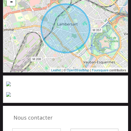
-
Leaflet
| ©
OpenStreetMap
|
Foursquare
contributors
Nous contacter