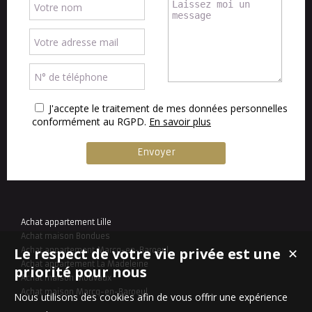
J'accepte le traitement de mes données personnelles
conformément au RGPD.
En savoir plus
Achat appartement Lille
Achat maison Bondues
Le respect de votre vie privée est une
Achat appartement Marcq-en-Baroeul
✕
Achat appartement La Madeleine
priorité pour nous
Achat maison Mouvaux
Achat maison Marcq-en-Baroeul
Nous utilisons des cookies afin de vous offrir une expérience