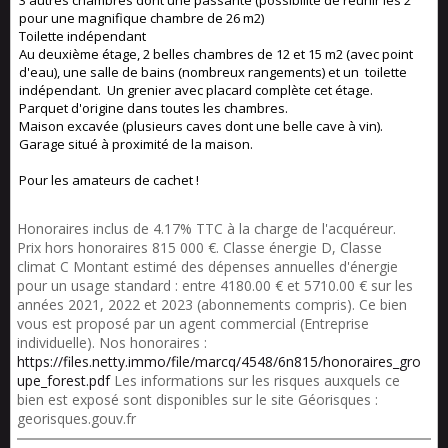
3 autres chambres dont une passante (possibilité de réunir les 2
pour une magnifique chambre de 26 m2)
Toilette indépendant
Au deuxième étage, 2 belles chambres de 12 et 15 m2 (avec point
d'eau), une salle de bains (nombreux rangements) et un toilette
indépendant. Un grenier avec placard complète cet étage.
Parquet d'origine dans toutes les chambres.
Maison excavée (plusieurs caves dont une belle cave à vin).
Garage situé à proximité de la maison.
Pour les amateurs de cachet !
Honoraires inclus de 4.17% TTC à la charge de l'acquéreur.
Prix hors honoraires 815 000 €. Classe énergie D, Classe
climat C Montant estimé des dépenses annuelles d'énergie
pour un usage standard : entre 4180.00 € et 5710.00 € sur les
années 2021, 2022 et 2023 (abonnements compris). Ce bien
vous est proposé par un agent commercial (Entreprise
individuelle). Nos honoraires :
https://files.netty.immo/file/marcq/4548/6n815/honoraires_gro
upe_forest.pdf
Les informations sur les risques auxquels ce
bien est exposé sont disponibles sur le site Géorisques :
georisques.gouv.fr