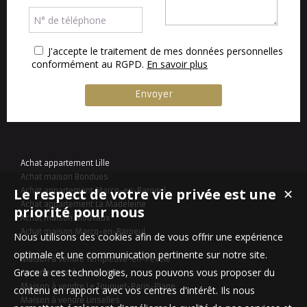
J'accepte le traitement de mes données personnelles
conformément au RGPD.
En savoir plus
Achat appartement Lille
Achat maison Bondues
Le respect de votre vie privée est une
Achat appartement Marcq-en-Baroeul
✕
Achat appartement La Madeleine
priorité pour nous
Achat maison Mouvaux
Achat maison Marcq-en-Baroeul
Nous utilisons des cookies afin de vous offrir une expérience
optimale et une communication pertinente sur notre site.
Maison à vendre Templeuve-en-Pévèle
Grace à ces technologies, nous pouvons vous proposer du
Appartement à vendre Lille
Maison à vendre Le Touquet-Paris-Plage
contenu en rapport avec vos centres d'intérêt. Ils nous
Maison à vendre Linselles