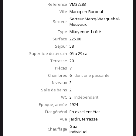
Référence
VM37283
Ville
Marcq-en-Baroeul
Secteur Marcq-Wasquehal-
Secteur
Mouvaux
Type
Mitoyenne 1 côté
Surface
225.00
Séjour
58
Superficie du terrain
05 a 29 ca
Terrasse
20
Pièces
7
Chambres
6
dont une passante
Niveaux
3
Salle de bains
2
WC
3
Indépendant
Epoque, année
1924
État général
En excellent état
Vue
Jardin, terrasse
Gaz
Chauffage
Individuel